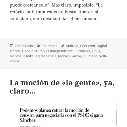
puede costear solo”. Más claro, imposible: “La
retórica anti-impuestos no busca ‘liberar’ al
ciudadano, sino desmantelar el mecanismo”.
Publicado
Categorías
Etiquetas
2026/06/08
Columnas
Android
,
Cnet.com
,
Digital
el
Trends
,
Donald Trump
,
El Independiente
,
Euronews
,
Linux
,
Mercosur
,
Mikel Agirregabiria
,
Mónica García
,
T1 Phone
,
Volla
Phone
La moción de «la gente», ya,
claro…