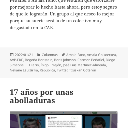
por mejorar lo hecho hasta ahora, pero estoy seguro
de que lo lograrán. Un grupo al que deseo lo mejor
porque su suerte será la de un colectivo muy
desgastado en la CAE.
Publicado
Categorías
Etiquetas
2022/01/21
Columnas
Amaia Fano
,
Amaia Goikoetxea
,
el
AVP-EKE
,
Begoña Beristain
,
Boris Johnson
,
Carmen Peñafiel
,
Diego
Simeone
,
El Diario
,
Íñigo Errejón
,
José Luis Martínez-Almeida
,
Nekane Lauizirika
,
República
,
Twitter
,
Txuskan Coterón
17 años por unas
abolladuras