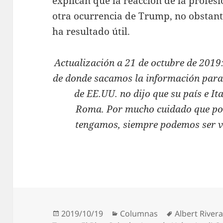
explican que la reacción de la profes
otra ocurrencia de Trump, no obstant
ha resultado útil.
Actualización a 21 de octubre de 2019
de donde sacamos la información para 
de EE.UU. no dijo que su país e It
Roma. Por mucho cuidado que po
tengamos, siempre podemos ser ví
Publicado
Categorías
Etiquetas
2019/10/19
Columnas
Albert River