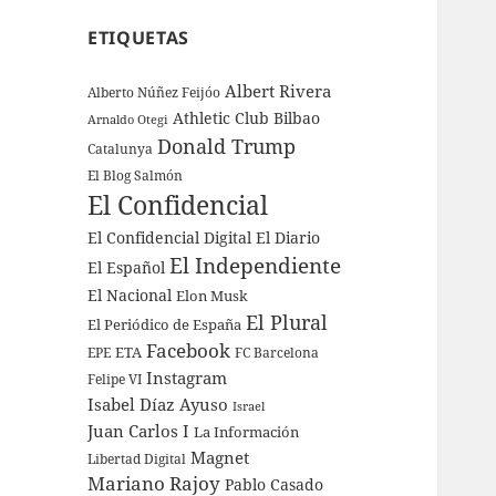
ETIQUETAS
Albert Rivera
Alberto Núñez Feijóo
Athletic Club Bilbao
Arnaldo Otegi
Donald Trump
Catalunya
El Blog Salmón
El Confidencial
El Confidencial Digital
El Diario
El Independiente
El Español
El Nacional
Elon Musk
El Plural
El Periódico de España
Facebook
ETA
EPE
FC Barcelona
Instagram
Felipe VI
Isabel Díaz Ayuso
Israel
Juan Carlos I
La Información
Magnet
Libertad Digital
Mariano Rajoy
Pablo Casado