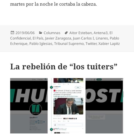
martes por la noche le cortaba la cabeza.
Publicado
Categorías
Etiquetas
2019/06/06
Columnas
Aitor Esteban
,
Antena3
,
El
el
Confidencial
,
El País
,
Javier Zaragoza
,
Juan Carlos I
,
Linares
,
Pablo
Echenique
,
Pablo Iglesias
,
Tribunal Supremo
,
Twitter
,
Xabier Lapitz
La rebelión de “los tuiters”