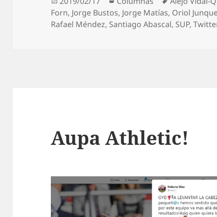
Publicado
Categorías
Etiquetas
2019/02/17
Columnas
Alejo Vidal-
el
Forn
,
Jorge Bustos
,
Jorge Matías
,
Oriol Junqu
Rafael Méndez
,
Santiago Abascal
,
SUP
,
Twitte
Aupa Athletic!