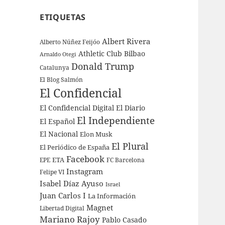
ETIQUETAS
Albert Rivera
Alberto Núñez Feijóo
Athletic Club Bilbao
Arnaldo Otegi
Donald Trump
Catalunya
El Blog Salmón
El Confidencial
El Confidencial Digital
El Diario
El Independiente
El Español
El Nacional
Elon Musk
El Plural
El Periódico de España
Facebook
ETA
EPE
FC Barcelona
Instagram
Felipe VI
Isabel Díaz Ayuso
Israel
Juan Carlos I
La Información
Magnet
Libertad Digital
Mariano Rajoy
Pablo Casado