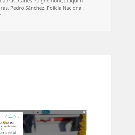
Quadras
,
Carles Puigdemont
,
Joaquim
eras
,
Pedro Sánchez
,
Policía Nacional
,
r