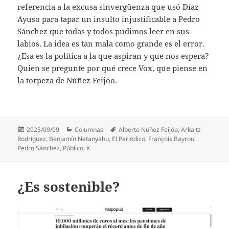
referencia a la excusa sinvergüenza que usó Díaz
Ayuso para tapar un insulto injustificable a Pedro
Sánchez que todas y todos pudimos leer en sus
labios. La idea es tan mala como grande es el error.
¿Esa es la política a la que aspiran y que nos espera?
Quien se pregunte por qué crece Vox, que piense en
la torpeza de Núñez Feijóo.
Publicado
Categorías
Etiquetas
2025/09/09
Columnas
Alberto Núñez Feijóo
,
Arkaitz
el
Rodríguez
,
Benjamín Netanyahu
,
El Periódico
,
François Bayrou
,
Pedro Sánchez
,
Público
,
X
¿Es sostenible?