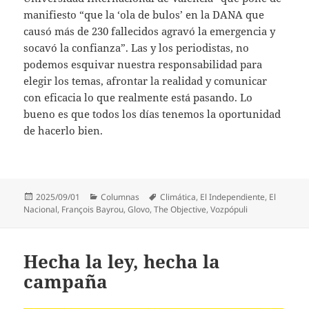
manifiesto “que la ‘ola de bulos’ en la DANA que
causó más de 230 fallecidos agravó la emergencia y
socavó la confianza”. Las y los periodistas, no
podemos esquivar nuestra responsabilidad para
elegir los temas, afrontar la realidad y comunicar
con eficacia lo que realmente está pasando. Lo
bueno es que todos los días tenemos la oportunidad
de hacerlo bien.
Publicado
Categorías
Etiquetas
2025/09/01
Columnas
Climática
,
El Independiente
,
El
el
Nacional
,
François Bayrou
,
Glovo
,
The Objective
,
Vozpópuli
Hecha la ley, hecha la
campaña