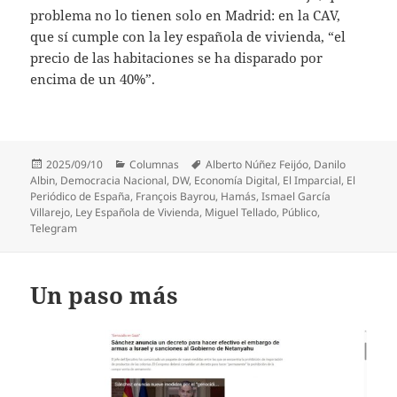
problema no lo tienen solo en Madrid: en la CAV,
que sí cumple con la ley española de vivienda, “el
precio de las habitaciones se ha disparado por
encima de un 40%”.
Publicado
Categorías
Etiquetas
2025/09/10
Columnas
Alberto Núñez Feijóo
,
Danilo
el
Albin
,
Democracia Nacional
,
DW
,
Economía Digital
,
El Imparcial
,
El
Periódico de España
,
François Bayrou
,
Hamás
,
Ismael García
Villarejo
,
Ley Española de Vivienda
,
Miguel Tellado
,
Público
,
Telegram
Un paso más