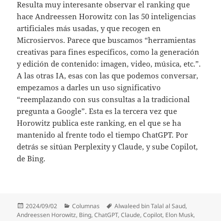
Resulta muy interesante observar el ranking que
hace Andreessen Horowitz con las 50 inteligencias
artificiales más usadas, y que recogen en
Microsiervos. Parece que buscamos “herramientas
creativas para fines específicos, como la generación
y edición de contenido: imagen, video, música, etc.”.
A las otras IA, esas con las que podemos conversar,
empezamos a darles un uso significativo
“reemplazando con sus consultas a la tradicional
pregunta a Google”. Esta es la tercera vez que
Horowitz publica este ranking, en el que se ha
mantenido al frente todo el tiempo ChatGPT. Por
detrás se sitúan Perplexity y Claude, y sube Copilot,
de Bing.
Publicado
Categorías
Etiquetas
2024/09/02
Columnas
Alwaleed bin Talal al Saud
,
el
Andreessen Horowitz
,
Bing
,
ChatGPT
,
Claude
,
Copilot
,
Elon Musk
,