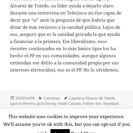
Álvarez de Toledo, su líder ayuda a dejarlo claro:
durante una entrevista en Telecinco no fue capaz de
decir que “sí” ante la pregunta de que habría que
dotar de más recursos a la sanidad pública. Lejos de
eso, aseguró que es la sanidad privada la que ayuda
a financiar a la primera. Ese liberalismo, esos
recortes continuados en lo más básico (que los ha
hecho el PP en sus comunidades, aunque algunos
extiendan ese delito a la comunidad propia por sus
intereses electorales), eso es el PP. No lo olvidemos.
Publicado
Categorías
Etiquetas
2020/04/09
Columnas
Cayetana Álvarez de Toledo
,
el
Ignacio Pereira
,
Jack Dorsey
,
Pablo Casado
,
Twitter
,
Vox
,
Vozpópuli
Paginación
This website uses cookies to improve your experience.
PÁGINA
1
de
We'll assume you're ok with this, but you can opt-out if you
entradas