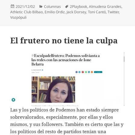
Publicado
Categorías
Etiquetas
2021/12/02
Columnas
2Playbook
,
Almudena Grandes
,
el
Athletic Club Bilbao
,
Emilio Ordiz
,
Jack Dorsey
,
Toni Cantó
,
Twitter
,
Vozpópuli
El frutero no tiene la culpa
Las y los políticos de Podemos han estado siempre
sobrevalorados, especialmente, por ellas y ellos
mismos, y sus followers. También es cierto que las y
los políticos del resto de partidos tenían una