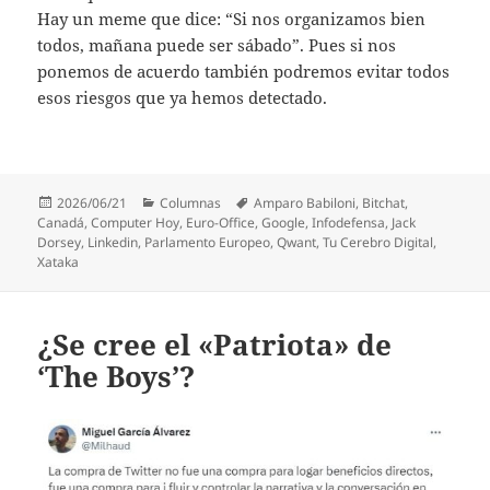
Hay un meme que dice: “Si nos organizamos bien
todos, mañana puede ser sábado”. Pues si nos
ponemos de acuerdo también podremos evitar todos
esos riesgos que ya hemos detectado.
Publicado
Categorías
Etiquetas
2026/06/21
Columnas
Amparo Babiloni
,
Bitchat
,
el
Canadá
,
Computer Hoy
,
Euro-Office
,
Google
,
Infodefensa
,
Jack
Dorsey
,
Linkedin
,
Parlamento Europeo
,
Qwant
,
Tu Cerebro Digital
,
Xataka
¿Se cree el «Patriota» de
‘The Boys’?