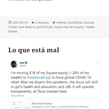
Publicado
Categorías
Etiquetas
2021/01/16
Columnas
Athletic Club Bilbao
,
Donald
el
Trump
,
Ione Belarra
,
Jack Dorsey
,
Supercopa de España
,
Twitter
,
Xataka
Lo que está mal