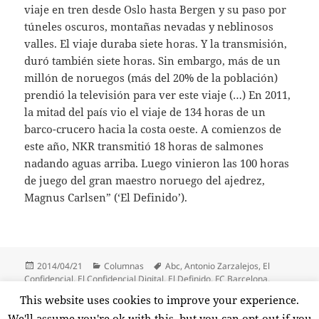
viaje en tren desde Oslo hasta Bergen y su paso por
túneles oscuros, montañas nevadas y neblinosos
valles. El viaje duraba siete horas. Y la transmisión,
duró también siete horas. Sin embargo, más de un
millón de noruegos (más del 20% de la población)
prendió la televisión para ver este viaje (…) En 2011,
la mitad del país vio el viaje de 134 horas de un
barco-crucero hacia la costa oeste. A comienzos de
este año, NKR transmitió 18 horas de salmones
nadando aguas arriba. Luego vinieron las 100 horas
de juego del gran maestro noruego del ajedrez,
Magnus Carlsen” (‘El Definido’).
Publicado
Categorías
Etiquetas
2014/04/21
Columnas
Abc
,
Antonio Zarzalejos
,
El
el
Confidencial
,
El Confidencial Digital
,
El Definido
,
FC Barcelona
,
Ignacio González
,
La Libreta de Van Gaal
,
La Voz de Galicia
,
Luis
This website uses cookies to improve your experience.
Bárcenas
,
Mundo Deportivo
,
Susana Díaz
,
Twitter
We'll assume you're ok with this, but you can opt-out if you