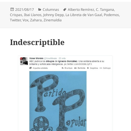
Publicado
Categorías
Etiquetas
2021/08/17
Columnas
Alberto Remírez
,
C. Tangana
,
el
Crispas
,
Ibai Llanos
,
Johnny Depp
,
La Libreta de Van Gaal
,
Podemos
,
Twitter
,
Vox
,
Zahara
,
Zinemaldia
Indescriptible