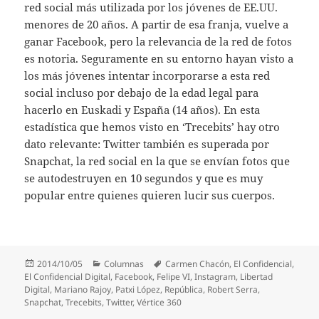
red social más utilizada por los jóvenes de EE.UU.
menores de 20 años. A partir de esa franja, vuelve a
ganar Facebook, pero la relevancia de la red de fotos
es notoria. Seguramente en su entorno hayan visto a
los más jóvenes intentar incorporarse a esta red
social incluso por debajo de la edad legal para
hacerlo en Euskadi y España (14 años). En esta
estadística que hemos visto en ‘Trecebits’ hay otro
dato relevante: Twitter también es superada por
Snapchat, la red social en la que se envían fotos que
se autodestruyen en 10 segundos y que es muy
popular entre quienes quieren lucir sus cuerpos.
Publicado
Categorías
Etiquetas
2014/10/05
Columnas
Carmen Chacón
,
El Confidencial
,
el
El Confidencial Digital
,
Facebook
,
Felipe VI
,
Instagram
,
Libertad
Digital
,
Mariano Rajoy
,
Patxi López
,
República
,
Robert Serra
,
Snapchat
,
Trecebits
,
Twitter
,
Vértice 360