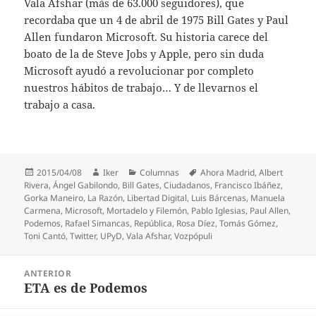
Vala Afshar (más de 63.000 seguidores), que
recordaba que un 4 de abril de 1975 Bill Gates y Paul
Allen fundaron Microsoft. Su historia carece del
boato de la de Steve Jobs y Apple, pero sin duda
Microsoft ayudó a revolucionar por completo
nuestros hábitos de trabajo… Y de llevarnos el
trabajo a casa.
Publicado
Autor
Categorías
Etiquetas
2015/04/08
Iker
Columnas
Ahora Madrid
,
Albert
el
Rivera
,
Ángel Gabilondo
,
Bill Gates
,
Ciudadanos
,
Francisco Ibáñez
,
Gorka Maneiro
,
La Razón
,
Libertad Digital
,
Luis Bárcenas
,
Manuela
Carmena
,
Microsoft
,
Mortadelo y Filemón
,
Pablo Iglesias
,
Paul Allen
,
Podemos
,
Rafael Simancas
,
República
,
Rosa Díez
,
Tomás Gómez
,
Toni Cantó
,
Twitter
,
UPyD
,
Vala Afshar
,
Vozpópuli
Navegación
ANTERIOR
de
ETA es de Podemos
Entrada
entradas
anterior: