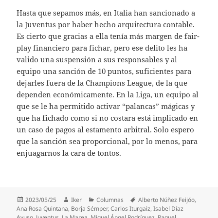
Hasta que sepamos más, en Italia han sancionado a
la Juventus por haber hecho arquitectura contable.
Es cierto que gracias a ella tenía más margen de fair-
play financiero para fichar, pero ese delito les ha
valido una suspensión a sus responsables y al
equipo una sanción de 10 puntos, suficientes para
dejarles fuera de la Champions League, de la que
dependen económicamente. En la Liga, un equipo al
que se le ha permitido activar “palancas” mágicas y
que ha fichado como si no costara está implicado en
un caso de pagos al estamento arbitral. Solo espero
que la sanción sea proporcional, por lo menos, para
enjuagarnos la cara de tontos.
Publicado
Autor
Categorías
Etiquetas
2023/05/25
Iker
Columnas
Alberto Núñez Feijóo
,
el
Ana Rosa Quintana
,
Borja Sémper
,
Carlos Iturgaiz
,
Isabel Díaz
Ayuso
,
Juventus
,
La Marea
,
Miguel Ángel Rodríguez
,
Raquel