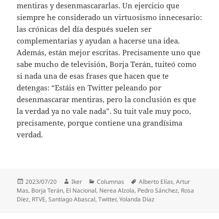
mentiras y desenmascararlas. Un ejercicio que
siempre he considerado un virtuosismo innecesario:
las crónicas del día después suelen ser
complementarias y ayudan a hacerse una idea.
Además, están mejor escritas. Precisamente uno que
sabe mucho de televisión, Borja Terán, tuiteó como
si nada una de esas frases que hacen que te
detengas: “Estáis en Twitter peleando por
desenmascarar mentiras, pero la conclusión es que
la verdad ya no vale nada”. Su tuit vale muy poco,
precisamente, porque contiene una grandísima
verdad.
Publicado
Autor
Categorías
Etiquetas
2023/07/20
Iker
Columnas
Alberto Elías
,
Artur
el
Mas
,
Borja Terán
,
El Nacional
,
Nerea Alzola
,
Pedro Sánchez
,
Rosa
Díez
,
RTVE
,
Santiago Abascal
,
Twitter
,
Yolanda Díaz
Navegación