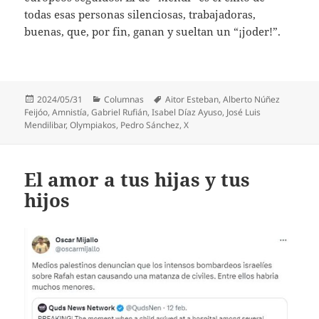
todas esas personas silenciosas, trabajadoras,
buenas, que, por fin, ganan y sueltan un “¡joder!”.
Publicado
Categorías
Etiquetas
2024/05/31
Columnas
Aitor Esteban
,
Alberto Núñez
el
Feijóo
,
Amnistía
,
Gabriel Rufián
,
Isabel Díaz Ayuso
,
José Luis
Mendilibar
,
Olympiakos
,
Pedro Sánchez
,
X
El amor a tus hijas y tus
hijos