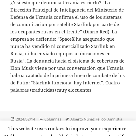
¿Y si esto que denuncia Ucrania es cierto? “La
Dirección Principal de Inteligencia del Ministerio de
Defensa de Ucrania confirma el uso de los sistemas
de comunicación por satélite Starlink por parte de
los ocupantes rusos en el frente” (Diario Red). La
empresa se defiende: “SpaceX ha asegurado que
nunca ha vendido ni comercializado Starlink en
Rusia, ni ha enviado equipos a ubicaciones en
Rusia”. La denuncia hacia el sistema de cobertura de
Elon Musk viene por una conversación que Ucrania
habría captado de la primera línea de combate de los
de Putin: “Starlink funciona, hay Internet”. Cuatro
palabras (traducidas) muy elocuentes.
Publicado
Categorías
Etiquetas
2024/02/14
Columnas
Alberto Núñez Feijóo
,
Amnistía
,
el
El Mundo Today
,
Elon Musk
,
Inés Hernand
,
Óscar Mijallo
,
Rusia
,
Ruta
This website uses cookies to improve your experience.
del Transporte
,
SpaceX
,
Starlink
,
Ucrania
,
X