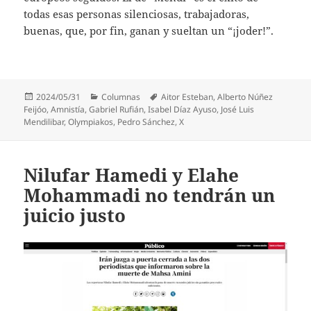
todas esas personas silenciosas, trabajadoras,
buenas, que, por fin, ganan y sueltan un “¡joder!”.
Publicado
Categorías
Etiquetas
2024/05/31
Columnas
Aitor Esteban
,
Alberto Núñez
el
Feijóo
,
Amnistía
,
Gabriel Rufián
,
Isabel Díaz Ayuso
,
José Luis
Mendilibar
,
Olympiakos
,
Pedro Sánchez
,
X
Nilufar Hamedi y Elahe
Mohammadi no tendrán un
juicio justo