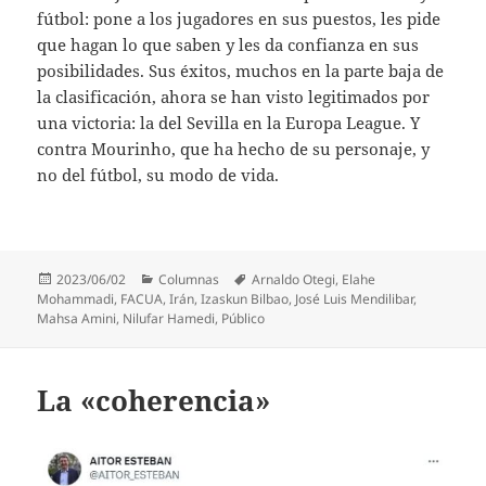
fútbol: pone a los jugadores en sus puestos, les pide
que hagan lo que saben y les da confianza en sus
posibilidades. Sus éxitos, muchos en la parte baja de
la clasificación, ahora se han visto legitimados por
una victoria: la del Sevilla en la Europa League. Y
contra Mourinho, que ha hecho de su personaje, y
no del fútbol, su modo de vida.
Publicado
Categorías
Etiquetas
2023/06/02
Columnas
Arnaldo Otegi
,
Elahe
el
Mohammadi
,
FACUA
,
Irán
,
Izaskun Bilbao
,
José Luis Mendilibar
,
Mahsa Amini
,
Nilufar Hamedi
,
Público
La «coherencia»