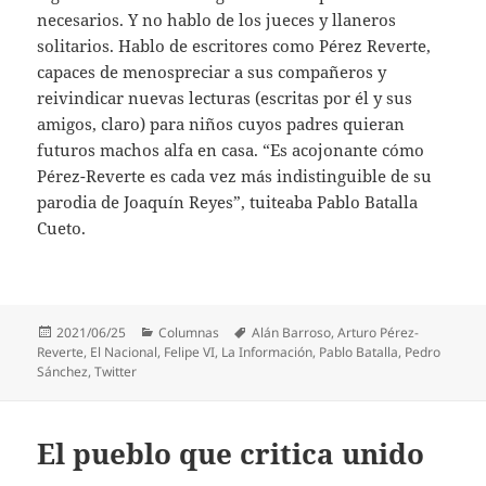
necesarios. Y no hablo de los jueces y llaneros
solitarios. Hablo de escritores como Pérez Reverte,
capaces de menospreciar a sus compañeros y
reivindicar nuevas lecturas (escritas por él y sus
amigos, claro) para niños cuyos padres quieran
futuros machos alfa en casa. “Es acojonante cómo
Pérez-Reverte es cada vez más indistinguible de su
parodia de Joaquín Reyes”, tuiteaba Pablo Batalla
Cueto.
Publicado
Categorías
Etiquetas
2021/06/25
Columnas
Alán Barroso
,
Arturo Pérez-
el
Reverte
,
El Nacional
,
Felipe VI
,
La Información
,
Pablo Batalla
,
Pedro
Sánchez
,
Twitter
El pueblo que critica unido