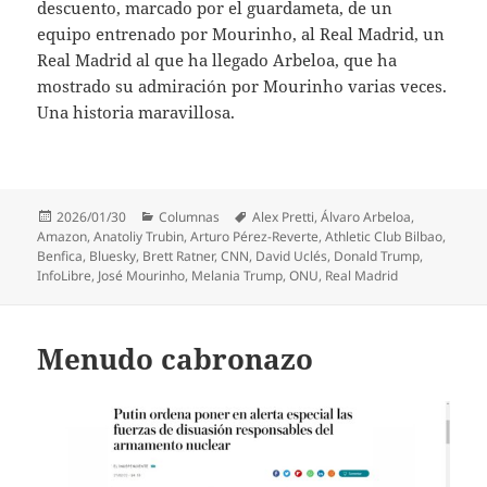
descuento, marcado por el guardameta, de un
equipo entrenado por Mourinho, al Real Madrid, un
Real Madrid al que ha llegado Arbeloa, que ha
mostrado su admiración por Mourinho varias veces.
Una historia maravillosa.
Publicado
Categorías
Etiquetas
2026/01/30
Columnas
Alex Pretti
,
Álvaro Arbeloa
,
el
Amazon
,
Anatoliy Trubin
,
Arturo Pérez-Reverte
,
Athletic Club Bilbao
,
Benfica
,
Bluesky
,
Brett Ratner
,
CNN
,
David Uclés
,
Donald Trump
,
InfoLibre
,
José Mourinho
,
Melania Trump
,
ONU
,
Real Madrid
Menudo cabronazo