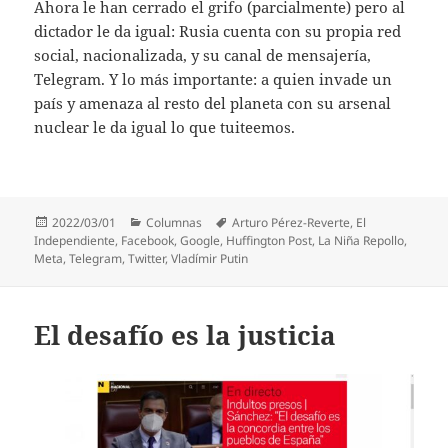
Ahora le han cerrado el grifo (parcialmente) pero al
dictador le da igual: Rusia cuenta con su propia red
social, nacionalizada, y su canal de mensajería,
Telegram. Y lo más importante: a quien invade un
país y amenaza al resto del planeta con su arsenal
nuclear le da igual lo que tuiteemos.
Publicado
Categorías
Etiquetas
2022/03/01
Columnas
Arturo Pérez-Reverte
,
El
el
Independiente
,
Facebook
,
Google
,
Huffington Post
,
La Niña Repollo
,
Meta
,
Telegram
,
Twitter
,
Vladímir Putin
El desafío es la justicia