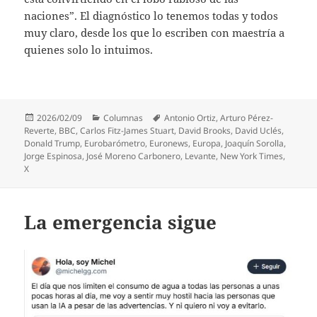
naciones”. El diagnóstico lo tenemos todas y todos
muy claro, desde los que lo escriben con maestría a
quienes solo lo intuimos.
Publicado
Categorías
Etiquetas
2026/02/09
Columnas
Antonio Ortiz
,
Arturo Pérez-
el
Reverte
,
BBC
,
Carlos Fitz-James Stuart
,
David Brooks
,
David Uclés
,
Donald Trump
,
Eurobarómetro
,
Euronews
,
Europa
,
Joaquín Sorolla
,
Jorge Espinosa
,
José Moreno Carbonero
,
Levante
,
New York Times
,
X
La emergencia sigue