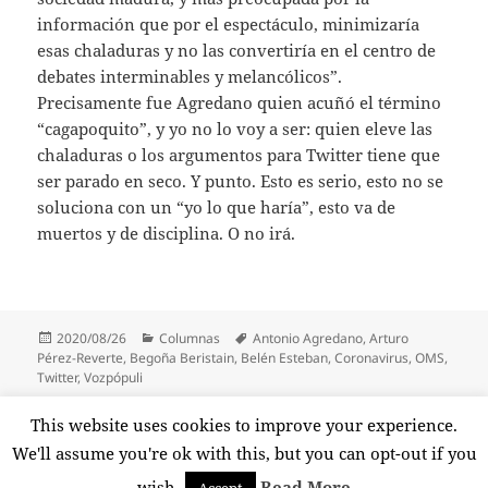
información que por el espectáculo, minimizaría
esas chaladuras y no las convertiría en el centro de
debates interminables y melancólicos”.
Precisamente fue Agredano quien acuñó el término
“cagapoquito”, y yo no lo voy a ser: quien eleve las
chaladuras o los argumentos para Twitter tiene que
ser parado en seco. Y punto. Esto es serio, esto no se
soluciona con un “yo lo que haría”, esto va de
muertos y de disciplina. O no irá.
Publicado
Categorías
Etiquetas
2020/08/26
Columnas
Antonio Agredano
,
Arturo
el
Pérez-Reverte
,
Begoña Beristain
,
Belén Esteban
,
Coronavirus
,
OMS
,
Twitter
,
Vozpópuli
Paginación
This website uses cookies to improve your experience.
PÁGINA
1
de
We'll assume you're ok with this, but you can opt-out if you
entradas
Página
wish.
Read More