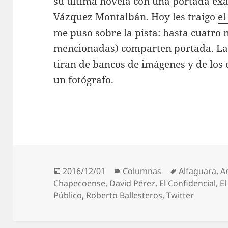
su última novela con una portada exa
Vázquez Montalbán. Hoy les traigo
el
me puso sobre la pista: hasta cuatro 
mencionadas) comparten portada. La 
tiran de bancos de imágenes y de los
un fotógrafo.
Publicado
Categorías
Etiquetas
2016/12/01
Columnas
Alfaguara
,
A
el
Chapecoense
,
David Pérez
,
El Confidencial
,
El
Público
,
Roberto Ballesteros
,
Twitter