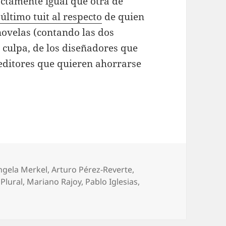
ctamente igual que otra de
 último tuit al respecto
de quien
novelas (contando las dos
culpa, de los diseñadores que
 editores que quieren ahorrarse
ngela Merkel
,
Arturo Pérez-Reverte
,
 Plural
,
Mariano Rajoy
,
Pablo Iglesias
,