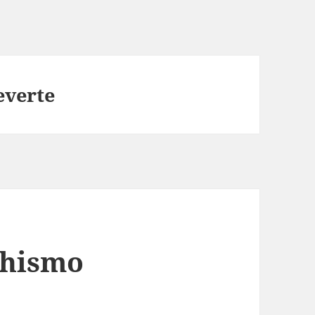
everte
chismo