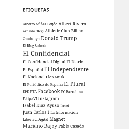
ETIQUETAS
Albert Rivera
Alberto Núñez Feijóo
Athletic Club Bilbao
Arnaldo Otegi
Donald Trump
Catalunya
El Blog Salmón
El Confidencial
El Confidencial Digital
El Diario
El Independiente
El Español
El Nacional
Elon Musk
El Plural
El Periódico de España
Facebook
ETA
EPE
FC Barcelona
Instagram
Felipe VI
Isabel Díaz Ayuso
Israel
Juan Carlos I
La Información
Magnet
Libertad Digital
Mariano Rajoy
Pablo Casado