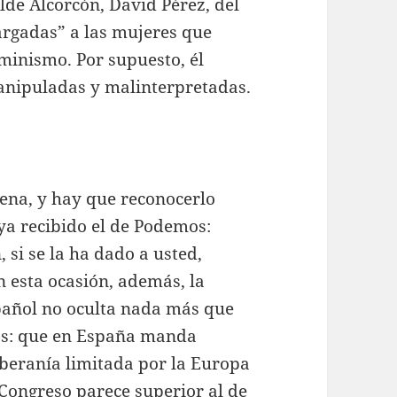
alde Alcorcón, David Pérez, del
argadas” a las mujeres que
minismo. Por supuesto, él
anipuladas y malinterpretadas.
uena, y hay que reconocerlo
ya recibido el de Podemos:
si se la ha dado a usted,
n esta ocasión, además, la
spañol no oculta nada más que
os: que en España manda
oberanía limitada por la Europa
 Congreso parece superior al de