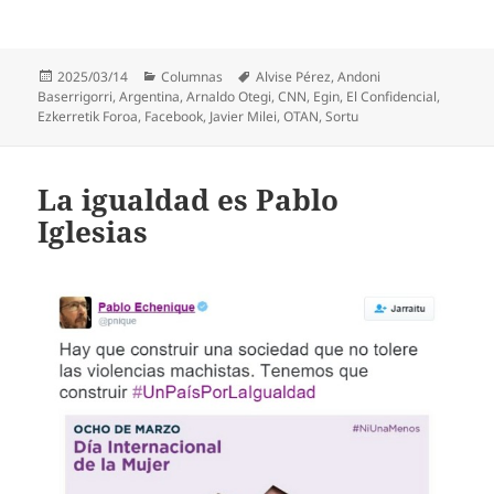
Publicado
Categorías
Etiquetas
2025/03/14
Columnas
Alvise Pérez
,
Andoni
el
Baserrigorri
,
Argentina
,
Arnaldo Otegi
,
CNN
,
Egin
,
El Confidencial
,
Ezkerretik Foroa
,
Facebook
,
Javier Milei
,
OTAN
,
Sortu
La igualdad es Pablo
Iglesias