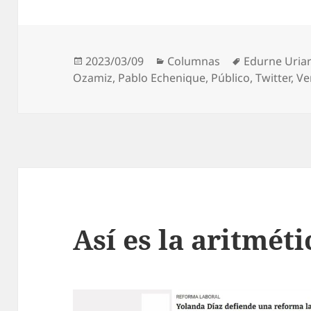
Publicado
Categorías
Etiquetas
2023/03/09
Columnas
Edurne Uria
el
Ozamiz
,
Pablo Echenique
,
Público
,
Twitter
,
Ve
Así es la aritméti