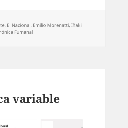
rte
,
El Nacional
,
Emilio Morenatti
,
Iñaki
rónica Fumanal
ca variable