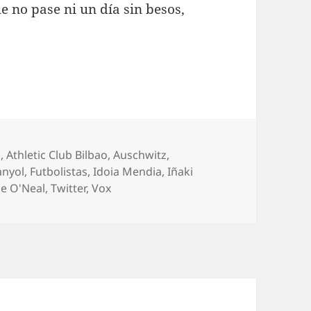
 no pase ni un día sin besos,
a
,
Athletic Club Bilbao
,
Auschwitz
,
anyol
,
Futbolistas
,
Idoia Mendia
,
Iñaki
le O'Neal
,
Twitter
,
Vox