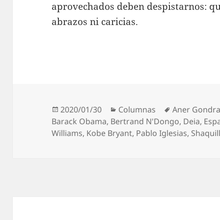
aprovechados deben despistarnos: que
abrazos ni caricias.
Publicado
Categorías
Etiquetas
2020/01/30
Columnas
Aner Gondr
el
Barack Obama
,
Bertrand N'Dongo
,
Deia
,
Esp
Williams
,
Kobe Bryant
,
Pablo Iglesias
,
Shaquil