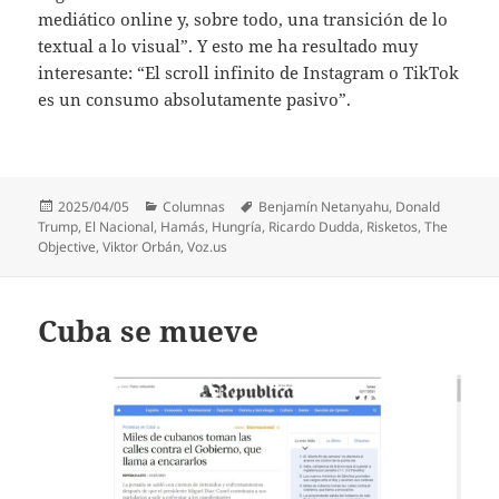
mediático online y, sobre todo, una transición de lo
textual a lo visual”. Y esto me ha resultado muy
interesante: “El scroll infinito de Instagram o TikTok
es un consumo absolutamente pasivo”.
Publicado
Categorías
Etiquetas
2025/04/05
Columnas
Benjamín Netanyahu
,
Donald
el
Trump
,
El Nacional
,
Hamás
,
Hungría
,
Ricardo Dudda
,
Risketos
,
The
Objective
,
Viktor Orbán
,
Voz.us
Cuba se mueve