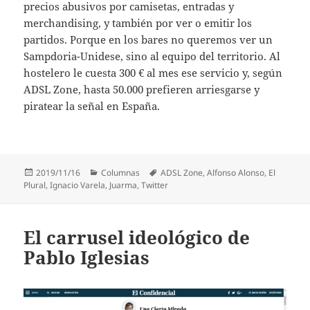
precios abusivos por camisetas, entradas y
merchandising, y también por ver o emitir los
partidos. Porque en los bares no queremos ver un
Sampdoria-Unidese, sino al equipo del territorio. Al
hostelero le cuesta 300 € al mes ese servicio y, según
ADSL Zone, hasta 50.000 prefieren arriesgarse y
piratear la señal en España.
Publicado
Categorías
Etiquetas
2019/11/16
Columnas
ADSL Zone
,
Alfonso Alonso
,
El
el
Plural
,
Ignacio Varela
,
Juarma
,
Twitter
El carrusel ideológico de
Pablo Iglesias