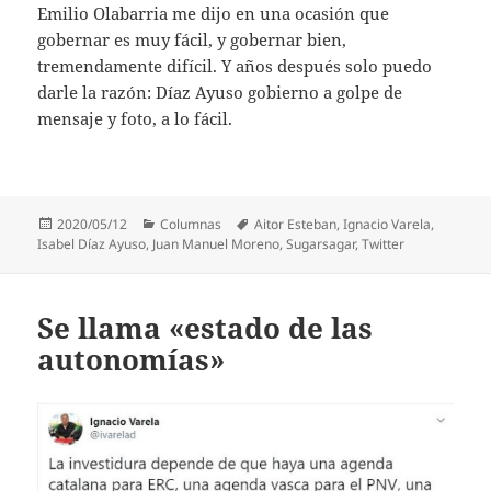
Emilio Olabarria me dijo en una ocasión que
gobernar es muy fácil, y gobernar bien,
tremendamente difícil. Y años después solo puedo
darle la razón: Díaz Ayuso gobierno a golpe de
mensaje y foto, a lo fácil.
Publicado
Categorías
Etiquetas
2020/05/12
Columnas
Aitor Esteban
,
Ignacio Varela
,
el
Isabel Díaz Ayuso
,
Juan Manuel Moreno
,
Sugarsagar
,
Twitter
Se llama «estado de las
autonomías»