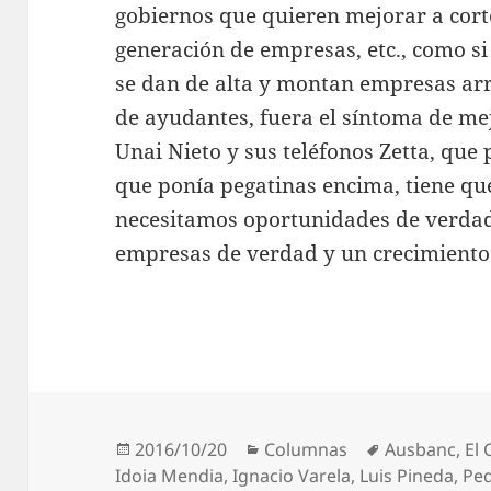
gobiernos que quieren mejorar a cort
generación de empresas, etc., como 
se dan de alta y montan empresas ar
de ayudantes, fuera el síntoma de mej
Unai Nieto y sus teléfonos Zetta, que
que ponía pegatinas encima, tiene que
necesitamos oportunidades de verda
empresas de verdad y un crecimiento
Publicado
Categorías
Etiquetas
2016/10/20
Columnas
Ausbanc
,
El 
el
Idoia Mendia
,
Ignacio Varela
,
Luis Pineda
,
Pe