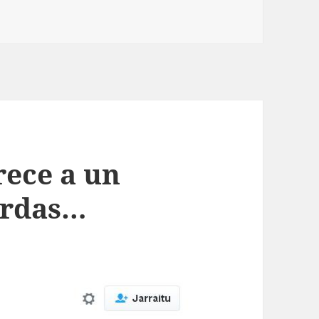
rece a un
erdas…