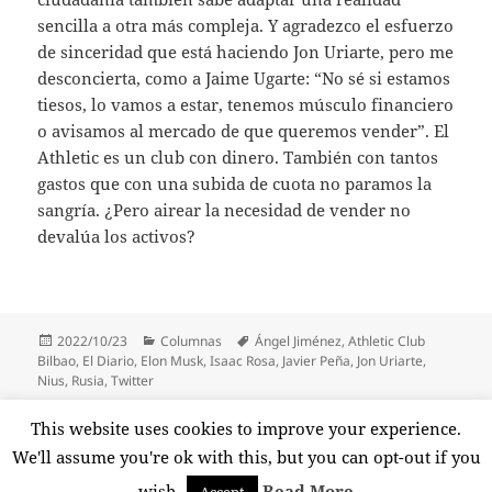
sencilla a otra más compleja. Y agradezco el esfuerzo
de sinceridad que está haciendo Jon Uriarte, pero me
desconcierta, como a Jaime Ugarte: “No sé si estamos
tiesos, lo vamos a estar, tenemos músculo financiero
o avisamos al mercado de que queremos vender”. El
Athletic es un club con dinero. También con tantos
gastos que con una subida de cuota no paramos la
sangría. ¿Pero airear la necesidad de vender no
devalúa los activos?
Publicado
Categorías
Etiquetas
2022/10/23
Columnas
Ángel Jiménez
,
Athletic Club
el
Bilbao
,
El Diario
,
Elon Musk
,
Isaac Rosa
,
Javier Peña
,
Jon Uriarte
,
Nius
,
Rusia
,
Twitter
Paginación
This website uses cookies to improve your experience.
PÁGINA
1
de
We'll assume you're ok with this, but you can opt-out if you
entradas
Página
wish.
Read More