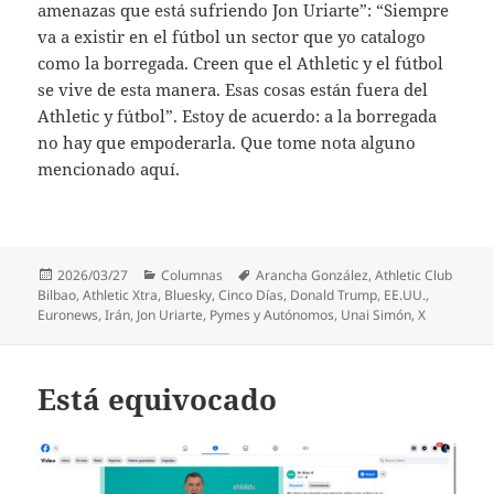
amenazas que está sufriendo Jon Uriarte”: “Siempre
va a existir en el fútbol un sector que yo catalogo
como la borregada. Creen que el Athletic y el fútbol
se vive de esta manera. Esas cosas están fuera del
Athletic y fútbol”. Estoy de acuerdo: a la borregada
no hay que empoderarla. Que tome nota alguno
mencionado aquí.
Publicado
Categorías
Etiquetas
2026/03/27
Columnas
Arancha González
,
Athletic Club
el
Bilbao
,
Athletic Xtra
,
Bluesky
,
Cinco Días
,
Donald Trump
,
EE.UU.
,
Euronews
,
Irán
,
Jon Uriarte
,
Pymes y Autónomos
,
Unai Simón
,
X
Está equivocado