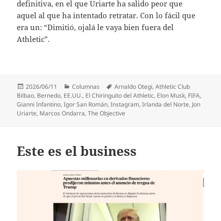
definitiva, en el que Uriarte ha salido peor que
aquel al que ha intentado retratar. Con lo fácil que
era un: “Dimitió, ojalá le vaya bien fuera del
Athletic”.
Publicado
Categorías
Etiquetas
2026/06/11
Columnas
Arnaldo Otegi
,
Athletic Club
el
Bilbao
,
Bernedo
,
EE.UU.
,
El Chiringuito del Athletic
,
Elon Musk
,
FIFA
,
Gianni Infantino
,
Igor San Román
,
Instagram
,
Irlanda del Norte
,
Jon
Uriarte
,
Marcos Ondarra
,
The Objective
Este es el business