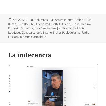
Publicado
Categorías
Etiquetas
2026/06/19
Columnas
Arturo Puente
,
Athletic Club
el
Bilbao
,
Bluesky
,
CNT
,
Diario Red
,
Dotb
,
El Diario
,
Euskal Herriko
Kontseilu Sozialista
,
Igor San Román
,
Jon Uriarte
,
José Luis
Rodríguez Zapatero
,
Karla Pisano
,
Nokia
,
Pablo Iglesias
,
Radio
Euskadi
,
Taberna Garibaldi
,
X
La indecencia