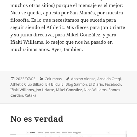
muchos otros sitios) porque el mensaje es el mejor:
Nico se queda, apuesta por San Mamés, por nuestra
filosofía. Es lo que necesitamos que suceda para
seguir siendo el Athletic. Mis dieces para Jon Uriarte
y su junta directiva, para Mikel González, y para
Iñaki Williams, lo mejor que nos ha pasado en
muchísimos años. Ayer, también.
Publicado
Categorías
Etiquetas
2025/07/05
Columnas
Antxon Alonso
,
Arnaldo Otegi
,
el
Athletic Club Bilbao
,
EH Bildu
,
El Blog Salmón
,
El Diario
,
Facebook
,
Iñaki Williams
,
Jon Uriarte
,
Mikel González
,
Nico Williams
,
Santos
Cerdán
,
Xataka
No es verdad