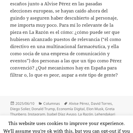
escaños junto a Alvise Pérez en las pasadas
elecciones europeas, se hayan caído ahora del
guindo y aseguren haber descubierto al personaje,
me importa muy poco. Para mí lo relevante de la
pieza en La Razón es el cómo: ¿cómo puede ser que
hubiesen alcanzado puestos de relevancia (“él como
directivo en una multinacional farmacéutica, y ella
como socia de una empresa de comunicación y
eventos”) dos personas a las que un tipo como Pérez
convenció? ¿Qué mecanismos hay en España para
filtrar o, lo que es peor, aupar a este tipo de gente?
Publicado
Categorías
Etiquetas
2025/06/10
Columnas
Alvise Pérez
,
David Torres
,
el
Diego Solier
,
Donald Trump
,
Economía Digital
,
Elon Musk
,
Greta
Thunberg
,
Instagram
,
Isabel Díaz Ayuso
,
La Razón
,
Lehendakari
Imanol Pradales
,
Miguel Ángel Idigoras
,
Nora Junco
,
Público
,
This website uses cookies to improve your experience.
Voz.us
We'll assume you're ok with this, but you can opt-out if you