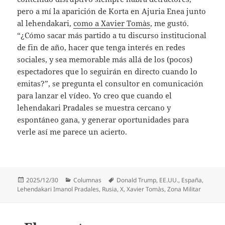
pero a mí la aparición de Korta en Ajuria Enea junto
al lehendakari,
como a Xavier Tomàs
, me gustó.
“¿Cómo sacar más partido a tu discurso institucional
de fin de año, hacer que tenga interés en redes
sociales, y sea memorable más allá de los (pocos)
espectadores que lo seguirán en directo cuando lo
emitas?”, se pregunta el consultor en comunicación
para lanzar el vídeo. Yo creo que cuando el
lehendakari Pradales se muestra cercano y
espontáneo gana, y generar oportunidades para
verle así me parece un acierto.
Publicado
Categorías
Etiquetas
2025/12/30
Columnas
Donald Trump
,
EE.UU.
,
España
,
el
Lehendakari Imanol Pradales
,
Rusia
,
X
,
Xavier Tomàs
,
Zona Militar