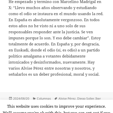
He empezado y termino con Marcelino Madrigal en
X: “Llevo muchos años observando y estudiando
como el odio se instaura en el mundo usando la red.
En España es absolutamente vergonzoso. En todos
estos años no he visto ni a uno solo de sus
responsables responder ante la justicia. Se ven
impunes porque lo son. Y eso debe cambiar”. Estoy
totalmente de acuerdo. En España y, por desgracia,
en Euskadi, donde el odio (sí, es odio) a un partido
político amalgama a votantes debidamente
intoxicados y desinformados, nuevamente. Hay
varios Alvise Pérez entre nosotras y nosotros, y
señalarlos es un deber profesional, moral y social.
Publicado
Categorías
Etiquetas
2024/08/20
Columnas
Alvise Pérez
,
Diego Solier
,
Iker
el
Fernández
,
Marcelino Madrigal
,
Nora Junco
,
Raúl Solís
,
Rubén
This website uses cookies to improve your experience.
Sánchez
,
Telegram
,
Vozpópuli
,
X
We'll assume you're ok with this, but you can opt-out if you