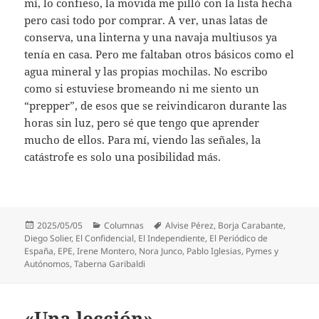
mí, lo confieso, la movida me pilló con la lista hecha
pero casi todo por comprar. A ver, unas latas de
conserva, una linterna y una navaja multiusos ya
tenía en casa. Pero me faltaban otros básicos como el
agua mineral y las propias mochilas. No escribo
como si estuviese bromeando ni me siento un
“prepper”, de esos que se reivindicaron durante las
horas sin luz, pero sé que tengo que aprender
mucho de ellos. Para mí, viendo las señales, la
catástrofe es solo una posibilidad más.
Publicado
Categorías
Etiquetas
2025/05/05
Columnas
Alvise Pérez
,
Borja Carabante
,
el
Diego Solier
,
El Confidencial
,
El Independiente
,
El Periódico de
España
,
EPE
,
Irene Montero
,
Nora Junco
,
Pablo Iglesias
,
Pymes y
Autónomos
,
Taberna Garibaldi
«Una lección»