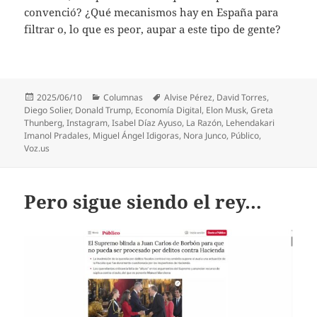
convenció? ¿Qué mecanismos hay en España para
filtrar o, lo que es peor, aupar a este tipo de gente?
Publicado
Categorías
Etiquetas
2025/06/10
Columnas
Alvise Pérez
,
David Torres
,
el
Diego Solier
,
Donald Trump
,
Economía Digital
,
Elon Musk
,
Greta
Thunberg
,
Instagram
,
Isabel Díaz Ayuso
,
La Razón
,
Lehendakari
Imanol Pradales
,
Miguel Ángel Idigoras
,
Nora Junco
,
Público
,
Voz.us
Pero sigue siendo el rey…