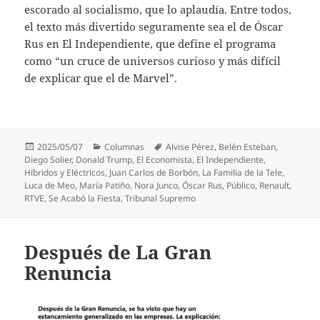
escorado al socialismo, que lo aplaudía. Entre todos,
el texto más divertido seguramente sea el de Óscar
Rus en El Independiente, que define el programa
como “un cruce de universos curioso y más difícil
de explicar que el de Marvel”.
Publicado
Categorías
Etiquetas
2025/05/07
Columnas
Alvise Pérez
,
Belén Esteban
,
el
Diego Solier
,
Donald Trump
,
El Economista
,
El Independiente
,
Híbridos y Eléctricos
,
Juan Carlos de Borbón
,
La Familia de la Tele
,
Luca de Meo
,
María Patiño
,
Nora Junco
,
Óscar Rus
,
Público
,
Renault
,
RTVE
,
Se Acabó la Fiesta
,
Tribunal Supremo
Después de La Gran
Renuncia