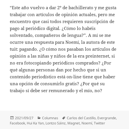
“Este año vuelvo a dar 2º de bachillerato y me gusta
trabajar con artículos de opinión actuales, pero me
encuentro que casi todos requieren suscripción de
pago al periódico digital. ¿Cómo lo habéis
solventado, compañeros de lengua?”. A mí se me
ocurre una respuesta para Noemí, la autora de este
tuit: pagando. ¿O cómo nos pasaban los artículos de
opinión a las niñas y niños de la era preinternet, si
no era fotocopiando periódicos comprados? ¿Por
qué algunas personas dan por hecho que si un
contenido periodístico está on-line tiene que haber
una opción de consumirlo gratis? ¿Por qué su
trabajo sí debe ser remunerado y el mío, no?
Publicado
Categorías
Etiquetas
2021/09/27
Columnas
Carlos del Castillo
,
Evergrande
,
el
Facebook
,
Hui Ka Yan
,
Lontzo Sáinz
,
Magnet
,
Noemí
,
Twitter