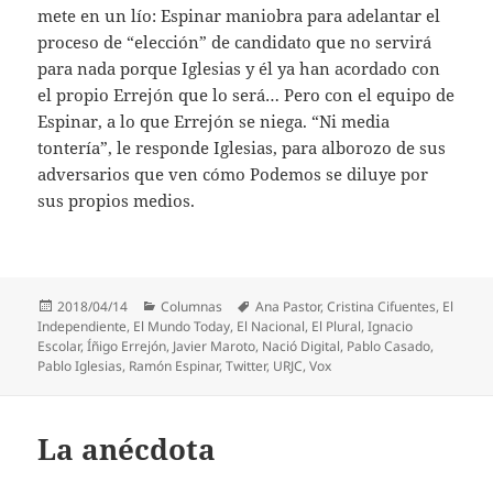
mete en un lío: Espinar maniobra para adelantar el
proceso de “elección” de candidato que no servirá
para nada porque Iglesias y él ya han acordado con
el propio Errejón que lo será… Pero con el equipo de
Espinar, a lo que Errejón se niega. “Ni media
tontería”, le responde Iglesias, para alborozo de sus
adversarios que ven cómo Podemos se diluye por
sus propios medios.
Publicado
Categorías
Etiquetas
2018/04/14
Columnas
Ana Pastor
,
Cristina Cifuentes
,
El
el
Independiente
,
El Mundo Today
,
El Nacional
,
El Plural
,
Ignacio
Escolar
,
Íñigo Errejón
,
Javier Maroto
,
Nació Digital
,
Pablo Casado
,
Pablo Iglesias
,
Ramón Espinar
,
Twitter
,
URJC
,
Vox
La anécdota