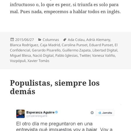
infructuoso o, lo que es peor, si triunfa es solo para
mal. Pues nada, empecemos a hablar todos en inglés.
Publicado
Categorías
Etiquetas
2015/06/27
Columnas
Ada Colau
,
Adrià Alemany
,
el
Blanca Rodríguez
,
Caja Madrid
,
Carolina Punset
,
Eduard Punset
,
El
Confidencial
,
Gerardo Pisarello
,
Guillermo Zapata
,
Libertad Digital
,
Miguel Blesa
,
Nació Digital
,
Pablo Iglesias
,
Twitter
,
Vanesa Valiño
,
Vozpópuli
,
Xavier Tomàs
Populistas, siempre los
demás