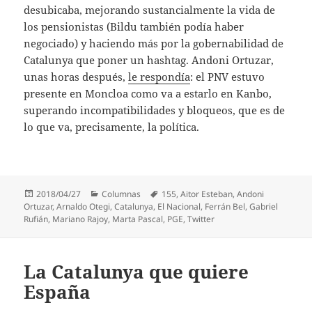
desubicaba, mejorando sustancialmente la vida de
los pensionistas (Bildu también podía haber
negociado) y haciendo más por la gobernabilidad de
Catalunya que poner un hashtag. Andoni Ortuzar,
unas horas después,
le respondía
: el PNV estuvo
presente en Moncloa como va a estarlo en Kanbo,
superando incompatibilidades y bloqueos, que es de
lo que va, precisamente, la política.
Publicado
Categorías
Etiquetas
2018/04/27
Columnas
155
,
Aitor Esteban
,
Andoni
el
Ortuzar
,
Arnaldo Otegi
,
Catalunya
,
El Nacional
,
Ferrán Bel
,
Gabriel
Rufián
,
Mariano Rajoy
,
Marta Pascal
,
PGE
,
Twitter
La Catalunya que quiere
España