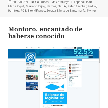
Publicado
Categorías
Etiquetas
2018/03/29
Columnas
Catalunya
,
El Español
,
Joan
el
Maria Piqué
,
Mariano Rajoy
,
Narcos
,
Netflix
,
Pablo Escobar
,
Pedro J.
Ramírez
,
PGE
,
Sito Miñanco
,
Soraya Sáenz de Santamaría
,
Twitter
Montoro, encantado de
haberse conocido