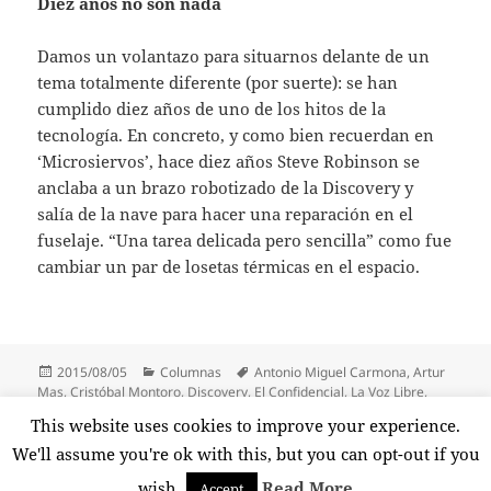
Diez años no son nada
Damos un volantazo para situarnos delante de un
tema totalmente diferente (por suerte): se han
cumplido diez años de uno de los hitos de la
tecnología. En concreto, y como bien recuerdan en
‘Microsiervos’, hace diez años Steve Robinson se
anclaba a un brazo robotizado de la Discovery y
salía de la nave para hacer una reparación en el
fuselaje. “Una tarea delicada pero sencilla” como fue
cambiar un par de losetas térmicas en el espacio.
Publicado
Categorías
Etiquetas
2015/08/05
Columnas
Antonio Miguel Carmona
,
Artur
el
Mas
,
Cristóbal Montoro
,
Discovery
,
El Confidencial
,
La Voz Libre
,
Libertad Digital
,
Microsiervos
,
Pedro Sánchez
,
PGE
,
PP
,
Steve
This website uses cookies to improve your experience.
Robinson
,
Twitter
,
Xavier García Albiol
We'll assume you're ok with this, but you can opt-out if you
wish.
Read More
Accept
Funciona gracias a WordPress