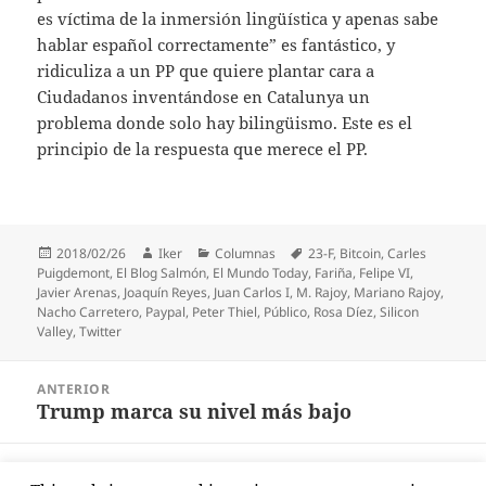
es víctima de la inmersión lingüística y apenas sabe
hablar español correctamente” es fantástico, y
ridiculiza a un PP que quiere plantar cara a
Ciudadanos inventándose en Catalunya un
problema donde solo hay bilingüismo. Este es el
principio de la respuesta que merece el PP.
Publicado
Autor
Categorías
Etiquetas
2018/02/26
Iker
Columnas
23-F
,
Bitcoin
,
Carles
el
Puigdemont
,
El Blog Salmón
,
El Mundo Today
,
Fariña
,
Felipe VI
,
Javier Arenas
,
Joaquín Reyes
,
Juan Carlos I
,
M. Rajoy
,
Mariano Rajoy
,
Nacho Carretero
,
Paypal
,
Peter Thiel
,
Público
,
Rosa Díez
,
Silicon
Valley
,
Twitter
Navegación
ANTERIOR
de
Trump marca su nivel más bajo
Entrada
entradas
anterior:
SIGUIENTE