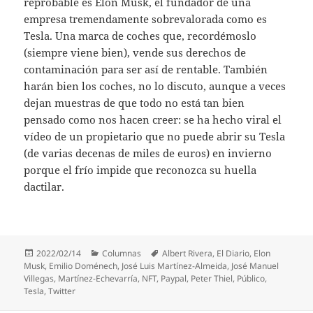
reprobable es Elon Musk, el fundador de una
empresa tremendamente sobrevalorada como es
Tesla. Una marca de coches que, recordémoslo
(siempre viene bien), vende sus derechos de
contaminación para ser así de rentable. También
harán bien los coches, no lo discuto, aunque a veces
dejan muestras de que todo no está tan bien
pensado como nos hacen creer: se ha hecho viral el
vídeo de un propietario que no puede abrir su Tesla
(de varias decenas de miles de euros) en invierno
porque el frío impide que reconozca su huella
dactilar.
Publicado
Categorías
Etiquetas
2022/02/14
Columnas
Albert Rivera
,
El Diario
,
Elon
el
Musk
,
Emilio Doménech
,
José Luis Martínez-Almeida
,
José Manuel
Villegas
,
Martínez-Echevarría
,
NFT
,
Paypal
,
Peter Thiel
,
Público
,
Tesla
,
Twitter