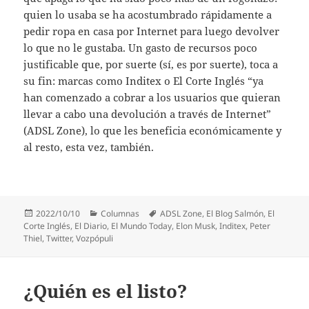
quien lo usaba se ha acostumbrado rápidamente a
pedir ropa en casa por Internet para luego devolver
lo que no le gustaba. Un gasto de recursos poco
justificable que, por suerte (sí, es por suerte), toca a
su fin: marcas como Inditex o El Corte Inglés “ya
han comenzado a cobrar a los usuarios que quieran
llevar a cabo una devolución a través de Internet”
(ADSL Zone), lo que les beneficia económicamente y
al resto, esta vez, también.
Publicado
Categorías
Etiquetas
2022/10/10
Columnas
ADSL Zone
,
El Blog Salmón
,
El
el
Corte Inglés
,
El Diario
,
El Mundo Today
,
Elon Musk
,
Inditex
,
Peter
Thiel
,
Twitter
,
Vozpópuli
¿Quién es el listo?