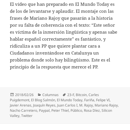
El vídeo que han preparado en El Mundo Today es
de los de levantarse y aplaudir. El montaje con las
frases de Mariano Rajoy que pasarán a la historia
por su falta de coherencia con el texto: “Este señor
es víctima de la inmersión lingüística y apenas sabe
hablar español correctamente” es fantástico, y
ridiculiza a un PP que quiere plantar cara a
Ciudadanos inventándose en Catalunya un
problema donde solo hay bilingüismo. Este es el
principio de la respuesta que merece el PP.
Publicado
Categorías
Etiquetas
2018/02/26
Columnas
23-F
,
Bitcoin
,
Carles
el
Puigdemont
,
El Blog Salmón
,
El Mundo Today
,
Fariña
,
Felipe VI
,
Javier Arenas
,
Joaquín Reyes
,
Juan Carlos I
,
M. Rajoy
,
Mariano Rajoy
,
Nacho Carretero
,
Paypal
,
Peter Thiel
,
Público
,
Rosa Díez
,
Silicon
Valley
,
Twitter