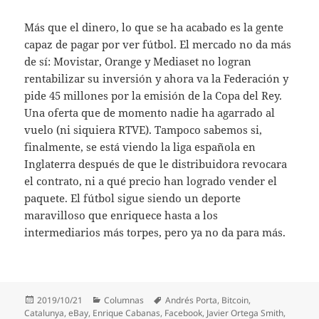
Más que el dinero, lo que se ha acabado es la gente
capaz de pagar por ver fútbol. El mercado no da más
de sí: Movistar, Orange y Mediaset no logran
rentabilizar su inversión y ahora va la Federación y
pide 45 millones por la emisión de la Copa del Rey.
Una oferta que de momento nadie ha agarrado al
vuelo (ni siquiera RTVE). Tampoco sabemos si,
finalmente, se está viendo la liga española en
Inglaterra después de que le distribuidora revocara
el contrato, ni a qué precio han logrado vender el
paquete. El fútbol sigue siendo un deporte
maravilloso que enriquece hasta a los
intermediarios más torpes, pero ya no da para más.
Publicado
Categorías
Etiquetas
2019/10/21
Columnas
Andrés Porta
,
Bitcoin
,
el
Catalunya
,
eBay
,
Enrique Cabanas
,
Facebook
,
Javier Ortega Smith
,