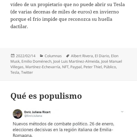
vídeo de un propietario que no puede abrir su Tesla
(de varias decenas de miles de euros) en invierno
porque el frío impide que reconozca su huella
dactilar.
Publicado
Categorías
Etiquetas
2022/02/14
Columnas
Albert Rivera
,
El Diario
,
Elon
el
Musk
,
Emilio Doménech
,
José Luis Martínez-Almeida
,
José Manuel
Villegas
,
Martínez-Echevarría
,
NFT
,
Paypal
,
Peter Thiel
,
Público
,
Tesla
,
Twitter
Qué es populismo