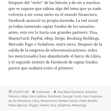
Después del “éxito” de las bitcoin y de oír a muchos
que se supone que sabían algo del tema que ya nada
volvería a ser como antes en el mundo financiero,
Facebook anunció su propia moneda. La red social
ya había intentado captar fondos de los usuarios
antes, esta vez lo hacía con grandes partners: Visa,
MasterCard, PayPal, eBay, Stripe, Booking Holdings,
Mercado Pago o Vodafone, entre otros. Después de la
salida de la empresa de telecomunicaciones, todos
los mencionados han abandonado el barco de Libra,
y el segundo intento de Facebook de captar fondos
parece que acabará como el primero.
Publicado
Categorías
Etiquetas
2020/01/28
Columnas
Ana Rosa Quintana
,
Anacleto
el
Panceto
,
eBay
,
Enric Juliana
,
Facebook
,
George Carlin
,
Iván Espinosa
de los Monteros
,
Libra
,
Mastercard
,
Matteo Salvini
,
Pablo Batalla
,
Pablo Iglesias
,
Paypal
,
Twitter
,
Visa
,
Vodafone
,
WhatsApp