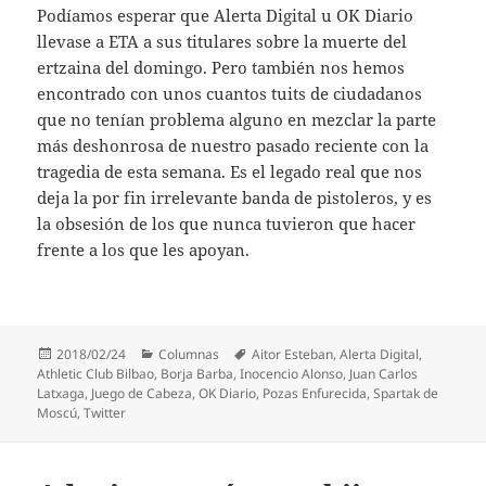
Podíamos esperar que Alerta Digital u OK Diario
llevase a ETA a sus titulares sobre la muerte del
ertzaina del domingo. Pero también nos hemos
encontrado con unos cuantos tuits de ciudadanos
que no tenían problema alguno en mezclar la parte
más deshonrosa de nuestro pasado reciente con la
tragedia de esta semana. Es el legado real que nos
deja la por fin irrelevante banda de pistoleros, y es
la obsesión de los que nunca tuvieron que hacer
frente a los que les apoyan.
Publicado
Categorías
Etiquetas
2018/02/24
Columnas
Aitor Esteban
,
Alerta Digital
,
el
Athletic Club Bilbao
,
Borja Barba
,
Inocencio Alonso
,
Juan Carlos
Latxaga
,
Juego de Cabeza
,
OK Diario
,
Pozas Enfurecida
,
Spartak de
Moscú
,
Twitter