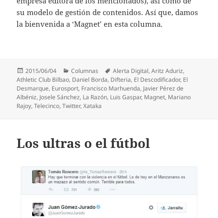
empresa editora de los mencionados), así como de
su modelo de gestión de contenidos. Así que, damos
la bienvenida a ‘Magnet’ en esta columna.
Publicado
Categorías
Etiquetas
2015/06/04
Columnas
Alerta Digital
,
Aritz Aduriz
,
el
Athletic Club Bilbao
,
Daniel Borda
,
Difteria
,
El Descodificador
,
El
Desmarque
,
Eurosport
,
Francisco Marhuenda
,
Javier Pérez de
Albéniz
,
Josele Sánchez
,
La Razón
,
Luis Gaspar
,
Magnet
,
Mariano
Rajoy
,
Telecinco
,
Twitter
,
Xataka
Los ultras o el fútbol