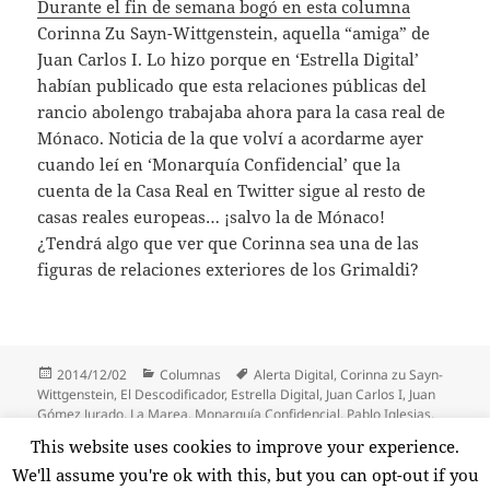
Durante el fin de semana bogó en esta columna
Corinna Zu Sayn-Wittgenstein, aquella “amiga” de
Juan Carlos I. Lo hizo porque en ‘Estrella Digital’
habían publicado que esta relaciones públicas del
rancio abolengo trabajaba ahora para la casa real de
Mónaco. Noticia de la que volví a acordarme ayer
cuando leí en ‘Monarquía Confidencial’ que la
cuenta de la Casa Real en Twitter sigue al resto de
casas reales europeas… ¡salvo la de Mónaco!
¿Tendrá algo que ver que Corinna sea una de las
figuras de relaciones exteriores de los Grimaldi?
Publicado
Categorías
Etiquetas
2014/12/02
Columnas
Alerta Digital
,
Corinna zu Sayn-
el
Wittgenstein
,
El Descodificador
,
Estrella Digital
,
Juan Carlos I
,
Juan
Gómez Jurado
,
La Marea
,
Monarquía Confidencial
,
Pablo Iglesias
,
Periodista Digital
,
Podemos
,
Tania Sánchez
,
Telemadrid
,
Tomás
This website uses cookies to improve your experience.
Roncero
,
Twitter
,
Vozpópuli
We'll assume you're ok with this, but you can opt-out if you