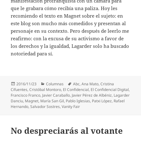
manifestación profranquista con un cámara para
que le grabara cómo recibía una paliza. Hoy les
recomiendo el texto en Magnet sobre el sujeto: en
este blog son mucho más comedidos y presentan al
personaje en su contexto. Pero después de leerlo me
reafirmo: con la excusa de su activismo a favor de
los derechos y la igualdad, Lagarder solo ha buscado
notoriedad para sí.
Publicado
Categorías
Etiquetas
2016/11/23
Columnas
Abc
,
Ana Mato
,
Cristina
el
Cifuentes
,
Cristóbal Montoro
,
El Confidencial
,
El Confidencial Digital
,
Francisco Franco
,
Javier Caraballo
,
Javier Pérez de Albéniz
,
Lagarder
Danciu
,
Magnet
,
María San Gil
,
Pablo Iglesias
,
Patxi López
,
Rafael
Hernando
,
Salvador Sostres
,
Vanity Fair
No despreciarás al votante