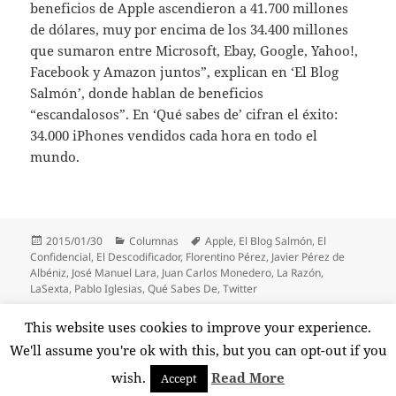
beneficios de Apple ascendieron a 41.700 millones
de dólares, muy por encima de los 34.400 millones
que sumaron entre Microsoft, Ebay, Google, Yahoo!,
Facebook y Amazon juntos”, explican en ‘El Blog
Salmón’, donde hablan de beneficios
“escandalosos”. En ‘Qué sabes de’ cifran el éxito:
34.000 iPhones vendidos cada hora en todo el
mundo.
Publicado
Categorías
Etiquetas
2015/01/30
Columnas
Apple
,
El Blog Salmón
,
El
el
Confidencial
,
El Descodificador
,
Florentino Pérez
,
Javier Pérez de
Albéniz
,
José Manuel Lara
,
Juan Carlos Monedero
,
La Razón
,
LaSexta
,
Pablo Iglesias
,
Qué Sabes De
,
Twitter
Paginación
This website uses cookies to improve your experience.
PÁGINA
1
de
We'll assume you're ok with this, but you can opt-out if you
entradas
Página
wish.
Read More
Accept
Funciona gracias a WordPress