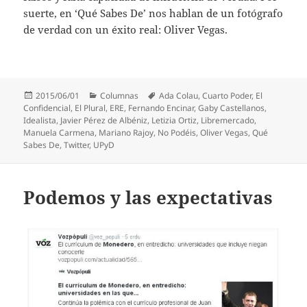
suerte, en ‘Qué Sabes De’ nos hablan de un fotógrafo
de verdad con un éxito real: Oliver Vegas.
Publicado
Categorías
Etiquetas
2015/06/01
Columnas
Ada Colau
,
Cuarto Poder
,
El
el
Confidencial
,
El Plural
,
ERE
,
Fernando Encinar
,
Gaby Castellanos
,
Idealista
,
Javier Pérez de Albéniz
,
Letizia Ortiz
,
Libremercado
,
Manuela Carmena
,
Mariano Rajoy
,
No Podéis
,
Oliver Vegas
,
Qué
Sabes De
,
Twitter
,
UPyD
Podemos y las expectativas