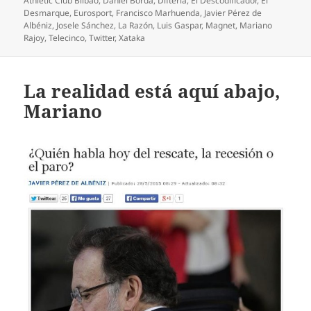
Athletic Club Bilbao
,
Daniel Borda
,
Difteria
,
El Descodificador
,
El
Desmarque
,
Eurosport
,
Francisco Marhuenda
,
Javier Pérez de
Albéniz
,
Josele Sánchez
,
La Razón
,
Luis Gaspar
,
Magnet
,
Mariano
Rajoy
,
Telecinco
,
Twitter
,
Xataka
La realidad está aquí abajo,
Mariano