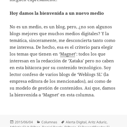
Hoy damos la bienvenida a un nuevo medio
No es un medio, es un blog, pero, ¿no son algunos
blogs mejores que muchos medios digitales? Y la
temática, sinceramente, me desconcierta tanto como
me interesa. De hecho, esa es el criterio para elegir
los temas que tienen en ‘
Magnet
’: todos los que
interesan en la redacción de ‘Xataka’ pero no caben
en esta bitácora por su contenido tecnológico. Soy
lector confeso de varios blogs de ‘Weblogs SL’ (la
empresa editora de los mencionados), así como de
su modelo de gestión de contenidos. Así que, damos
la bienvenida a ‘Magnet’ en esta columna.
Publicado
Categorías
Etiquetas
2015/06/04
Columnas
Alerta Digital
,
Aritz Aduriz
,
el