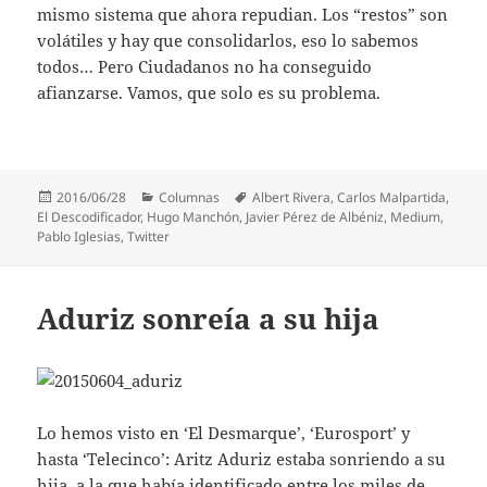
mismo sistema que ahora repudian. Los “restos” son
volátiles y hay que consolidarlos, eso lo sabemos
todos… Pero Ciudadanos no ha conseguido
afianzarse. Vamos, que solo es su problema.
Publicado
Categorías
Etiquetas
2016/06/28
Columnas
Albert Rivera
,
Carlos Malpartida
,
el
El Descodificador
,
Hugo Manchón
,
Javier Pérez de Albéniz
,
Medium
,
Pablo Iglesias
,
Twitter
Aduriz sonreía a su hija
Lo hemos visto en ‘El Desmarque’, ‘Eurosport’ y
hasta ‘Telecinco’: Aritz Aduriz estaba sonriendo a su
hija, a la que había identificado entre los miles de