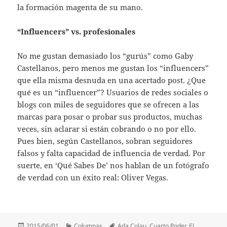
la formación magenta de su mano.
“Influencers” vs. profesionales
No me gustan demasiado los “gurús” como Gaby
Castellanos, pero menos me gustan los “influencers”
que ella misma desnuda en una acertado post. ¿Que
qué es un “influencer”? Usuarios de redes sociales o
blogs con miles de seguidores que se ofrecen a las
marcas para posar o probar sus productos, muchas
veces, sin aclarar si están cobrando o no por ello.
Pues bien, según Castellanos, sobran seguidores
falsos y falta capacidad de influencia de verdad. Por
suerte, en ‘Qué Sabes De’ nos hablan de un fotógrafo
de verdad con un éxito real: Oliver Vegas.
Publicado
Categorías
Etiquetas
2015/06/01
Columnas
Ada Colau
,
Cuarto Poder
,
El