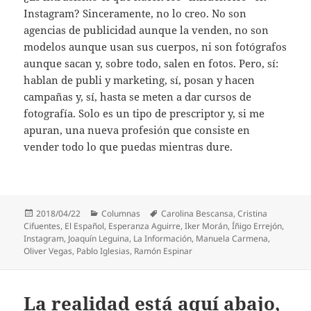
Instagram? Sinceramente, no lo creo. No son
agencias de publicidad aunque la venden, no son
modelos aunque usan sus cuerpos, ni son fotógrafos
aunque sacan y, sobre todo, salen en fotos. Pero, sí:
hablan de publi y marketing, sí, posan y hacen
campañas y, sí, hasta se meten a dar cursos de
fotografía. Solo es un tipo de prescriptor y, si me
apuran, una nueva profesión que consiste en
vender todo lo que puedas mientras dure.
Publicado
Categorías
Etiquetas
2018/04/22
Columnas
Carolina Bescansa
,
Cristina
el
Cifuentes
,
El Español
,
Esperanza Aguirre
,
Iker Morán
,
Íñigo Errejón
,
Instagram
,
Joaquín Leguina
,
La Información
,
Manuela Carmena
,
Oliver Vegas
,
Pablo Iglesias
,
Ramón Espinar
La realidad está aquí abajo,