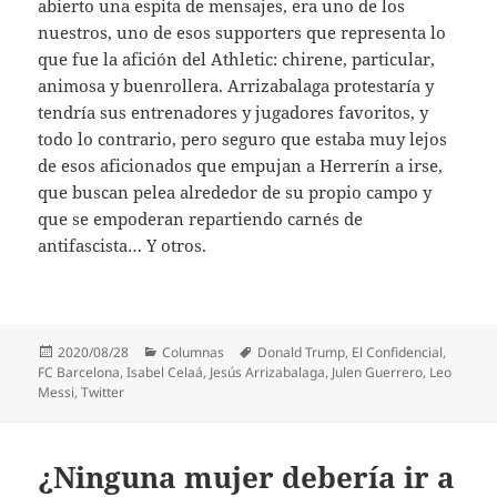
abierto una espita de mensajes, era uno de los
nuestros, uno de esos supporters que representa lo
que fue la afición del Athletic: chirene, particular,
animosa y buenrollera. Arrizabalaga protestaría y
tendría sus entrenadores y jugadores favoritos, y
todo lo contrario, pero seguro que estaba muy lejos
de esos aficionados que empujan a Herrerín a irse,
que buscan pelea alrededor de su propio campo y
que se empoderan repartiendo carnés de
antifascista… Y otros.
Publicado
Categorías
Etiquetas
2020/08/28
Columnas
Donald Trump
,
El Confidencial
,
el
FC Barcelona
,
Isabel Celaá
,
Jesús Arrizabalaga
,
Julen Guerrero
,
Leo
Messi
,
Twitter
¿Ninguna mujer debería ir a