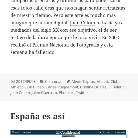
compactas preciosas y luminosas para poder sacar
esas fotos callejeras que nos hagan sentir retratistas
de nuestro tiempo. Pero este arte es mucho más
antiguo que la foto digital:
Joan Colom
lo hacía ya a
mediados del siglo XX con ese objetivo, el de ser
testigo de la dura época que le tocó vivir. En 2002
recibió el Premio Nacional de Fotografía y esta
semana ha fallecido.
Publicado
Categorías
Etiquetas
2017/09/08
Columnas
Alexis Tsipras
,
Athletic Club
,
el
Athletic Club Bilbao
,
Carles Puigdemont
,
Cristina Uriarte
,
El Boletín
,
Joan Colom
,
Julen Guerrero
,
Photolari
,
Twitter
España es así