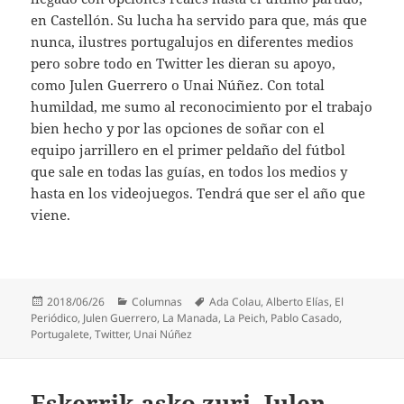
en Castellón. Su lucha ha servido para que, más que
nunca, ilustres portugalujos en diferentes medios
pero sobre todo en Twitter les dieran su apoyo,
como Julen Guerrero o Unai Núñez. Con total
humildad, me sumo al reconocimiento por el trabajo
bien hecho y por las opciones de soñar con el
equipo jarrillero en el primer peldaño del fútbol
que sale en todas las guías, en todos los medios y
hasta en los videojuegos. Tendrá que ser el año que
viene.
Publicado
Categorías
Etiquetas
2018/06/26
Columnas
Ada Colau
,
Alberto Elías
,
El
el
Periódico
,
Julen Guerrero
,
La Manada
,
La Peich
,
Pablo Casado
,
Portugalete
,
Twitter
,
Unai Núñez
Eskerrik asko zuri, Julen