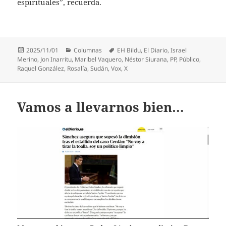
espirituales”, recuerda.
Publicado
Categorías
Etiquetas
2025/11/01
Columnas
EH Bildu
,
El Diario
,
Israel
el
Merino
,
Jon Inarritu
,
Maribel Vaquero
,
Néstor Siurana
,
PP
,
Público
,
Raquel González
,
Rosalía
,
Sudán
,
Vox
,
X
Vamos a llevarnos bien…