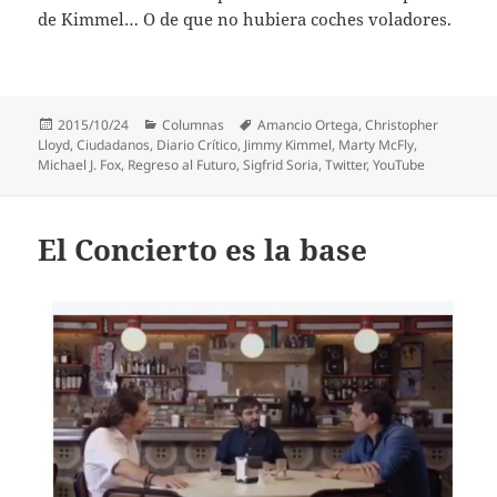
de Kimmel… O de que no hubiera coches voladores.
Publicado
Categorías
Etiquetas
2015/10/24
Columnas
Amancio Ortega
,
Christopher
el
Lloyd
,
Ciudadanos
,
Diario Crítico
,
Jimmy Kimmel
,
Marty McFly
,
Michael J. Fox
,
Regreso al Futuro
,
Sigfrid Soria
,
Twitter
,
YouTube
El Concierto es la base