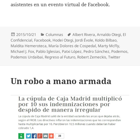
asistentes en un evento virtual de Facebook.
Publicado
Categorías
Etiquetas
2015/10/21
Columnas
Albert Rivera
,
Arnaldo Otegi
,
El
el
Confidencial
,
Facebook
,
Hodei Otegi
,
Jordi Évole
,
Koldo Bilbao
,
Maldita Hemeroteca
,
María Dolores de Cospedal
,
Marty McFly
,
Michael J. Fox
,
Pablo Iglesias
,
Patxi López
,
Pedro Sánchez
,
Podemos
,
Podemos Urdaibai
,
Regreso al Futuro
,
Robert Zemeckis
,
Twitter
Un robo a mano armada