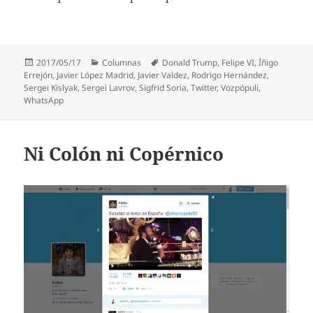
Publicado
Categorías
Etiquetas
2017/05/17
Columnas
Donald Trump
,
Felipe VI
,
Íñigo
el
Errejón
,
Javier López Madrid
,
Javier Valdez
,
Rodrigo Hernández
,
Sergei Kislyak
,
Sergei Lavrov
,
Sigfrid Soria
,
Twitter
,
Vozpópuli
,
WhatsApp
Ni Colón ni Copérnico