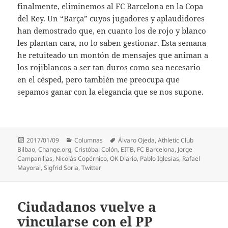
finalmente, eliminemos al FC Barcelona en la Copa
del Rey. Un “Barça” cuyos jugadores y aplaudidores
han demostrado que, en cuanto los de rojo y blanco
les plantan cara, no lo saben gestionar. Esta semana
he retuiteado un montón de mensajes que animan a
los rojiblancos a ser tan duros como sea necesario
en el césped, pero también me preocupa que
sepamos ganar con la elegancia que se nos supone.
Publicado
Categorías
Etiquetas
2017/01/09
Columnas
Álvaro Ojeda
,
Athletic Club
el
Bilbao
,
Change.org
,
Cristóbal Colón
,
EITB
,
FC Barcelona
,
Jorge
Campanillas
,
Nicolás Copérnico
,
OK Diario
,
Pablo Iglesias
,
Rafael
Mayoral
,
Sigfrid Soria
,
Twitter
Ciudadanos vuelve a
vincularse con el PP