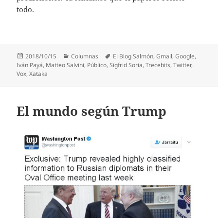
todo.
Publicado
Categorías
Etiquetas
2018/10/15
Columnas
El Blog Salmón
,
Gmail
,
Google
,
el
Iván Payá
,
Matteo Salvini
,
Público
,
Sigfrid Soria
,
Trecebits
,
Twitter
,
Vox
,
Xataka
El mundo según Trump