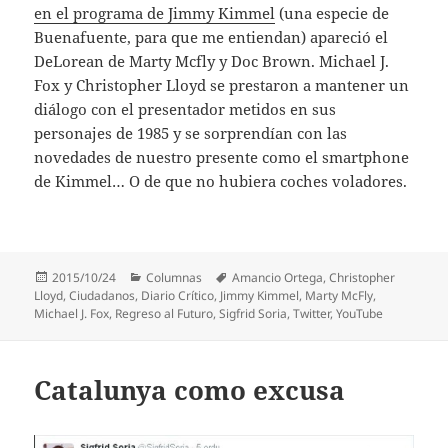
en el programa de Jimmy Kimmel
(una especie de
Buenafuente, para que me entiendan) apareció el
DeLorean de Marty Mcfly y Doc Brown. Michael J.
Fox y Christopher Lloyd se prestaron a mantener un
diálogo con el presentador metidos en sus
personajes de 1985 y se sorprendían con las
novedades de nuestro presente como el smartphone
de Kimmel… O de que no hubiera coches voladores.
Publicado
Categorías
Etiquetas
2015/10/24
Columnas
Amancio Ortega
,
Christopher
el
Lloyd
,
Ciudadanos
,
Diario Crítico
,
Jimmy Kimmel
,
Marty McFly
,
Michael J. Fox
,
Regreso al Futuro
,
Sigfrid Soria
,
Twitter
,
YouTube
Catalunya como excusa