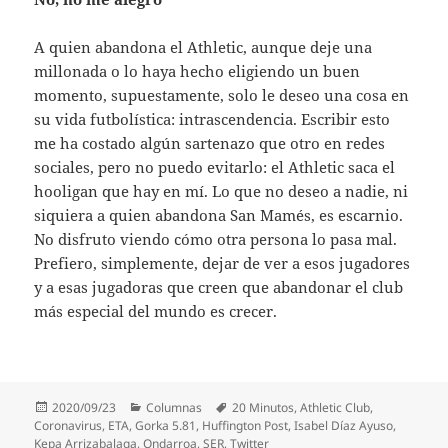
A quien abandona el Athletic, aunque deje una
millonada o lo haya hecho eligiendo un buen
momento, supuestamente, solo le deseo una cosa en
su vida futbolística: intrascendencia. Escribir esto
me ha costado algún sartenazo que otro en redes
sociales, pero no puedo evitarlo: el Athletic saca el
hooligan que hay en mí. Lo que no deseo a nadie, ni
siquiera a quien abandona San Mamés, es escarnio.
No disfruto viendo cómo otra persona lo pasa mal.
Prefiero, simplemente, dejar de ver a esos jugadores
y a esas jugadoras que creen que abandonar el club
más especial del mundo es crecer.
Publicado
Categorías
Etiquetas
2020/09/23
Columnas
20 Minutos
,
Athletic Club
,
el
Coronavirus
,
ETA
,
Gorka 5.81
,
Huffington Post
,
Isabel Díaz Ayuso
,
Kepa Arrizabalaga
,
Ondarroa
,
SER
,
Twitter