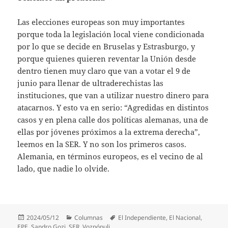
Las elecciones europeas son muy importantes
porque toda la legislación local viene condicionada
por lo que se decide en Bruselas y Estrasburgo, y
porque quienes quieren reventar la Unión desde
dentro tienen muy claro que van a votar el 9 de
junio para llenar de ultraderechistas las
instituciones, que van a utilizar nuestro dinero para
atacarnos. Y esto va en serio: “Agredidas en distintos
casos y en plena calle dos políticas alemanas, una de
ellas por jóvenes próximos a la extrema derecha”,
leemos en la SER. Y no son los primeros casos.
Alemania, en términos europeos, es el vecino de al
lado, que nadie lo olvide.
Publicado
Categorías
Etiquetas
2024/05/12
Columnas
El Independiente
,
El Nacional
,
el
EPE
,
Sandro Gozi
,
SER
,
Vozpópuli