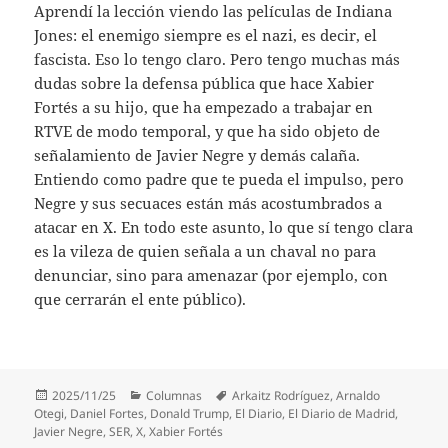
Aprendí la lección viendo las películas de Indiana
Jones: el enemigo siempre es el nazi, es decir, el
fascista. Eso lo tengo claro. Pero tengo muchas más
dudas sobre la defensa pública que hace Xabier
Fortés a su hijo, que ha empezado a trabajar en
RTVE de modo temporal, y que ha sido objeto de
señalamiento de Javier Negre y demás calaña.
Entiendo como padre que te pueda el impulso, pero
Negre y sus secuaces están más acostumbrados a
atacar en X. En todo este asunto, lo que sí tengo clara
es la vileza de quien señala a un chaval no para
denunciar, sino para amenazar (por ejemplo, con
que cerrarán el ente público).
Publicado
Categorías
Etiquetas
2025/11/25
Columnas
Arkaitz Rodríguez
,
Arnaldo
el
Otegi
,
Daniel Fortes
,
Donald Trump
,
El Diario
,
El Diario de Madrid
,
Javier Negre
,
SER
,
X
,
Xabier Fortés