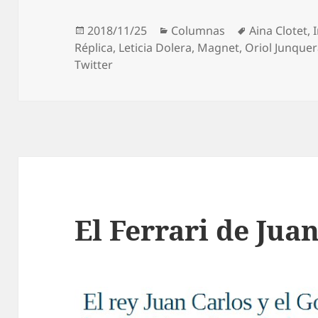
Publicado
Categorías
Etiquetas
2018/11/25
Columnas
Aina Clotet
,
el
Réplica
,
Leticia Dolera
,
Magnet
,
Oriol Junque
Twitter
El Ferrari de Jua