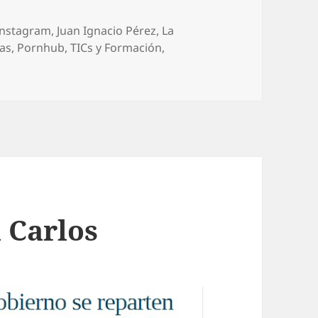
Instagram
,
Juan Ignacio Pérez
,
La
ras
,
Pornhub
,
TICs y Formación
,
n Carlos