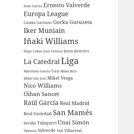
Ernesto Valverde
Dani García
Europa League
Gorka Guruzeta
Gaizka Garitano
Iker Muniain
Iñaki Williams
Junta directiva
Iñigo Lekue
Josu Urrutia
Liga
La Catedral
Marcelino García Toral
Mikel Rico
Mikel Vesga
Mikel San José
Nico Williams
Oihan Sancet
Raúl García
Real Madrid
San Mamés
Real Sociedad
Unai Simón
Sevilla
Txingurri
Valverde
Villarreal
Valencia
VAR