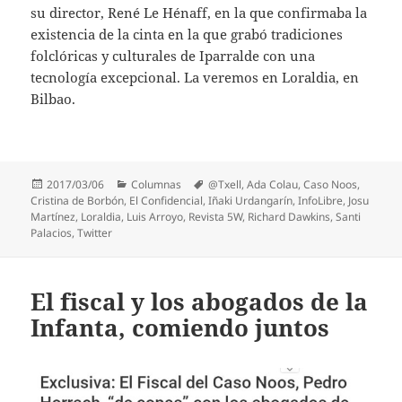
su director, René Le Hénaff, en la que confirmaba la
existencia de la cinta en la que grabó tradiciones
folclóricas y culturales de Iparralde con una
tecnología excepcional. La veremos en Loraldia, en
Bilbao.
Publicado
Categorías
Etiquetas
2017/03/06
Columnas
@Txell
,
Ada Colau
,
Caso Noos
,
el
Cristina de Borbón
,
El Confidencial
,
Iñaki Urdangarín
,
InfoLibre
,
Josu
Martínez
,
Loraldia
,
Luis Arroyo
,
Revista 5W
,
Richard Dawkins
,
Santi
Palacios
,
Twitter
El fiscal y los abogados de la
Infanta, comiendo juntos