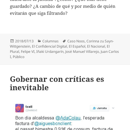
guardado? ¿A cambio de qué y por medio de quién
evitarán que siga filtrando?
Publicado
Categorías
Etiquetas
2018/07/13
Columnas
Caso Noos
,
Corinna zu Sayn-
el
Wittgenstein
,
El Confidencial Digital
,
El Español
,
El Nacional
,
El
Plural
,
Felipe VI
,
Iñaki Urdangarín
,
José Manuel Villarejo
,
Juan Carlos
I
,
Público
Gobernar con críticas es
inevitable