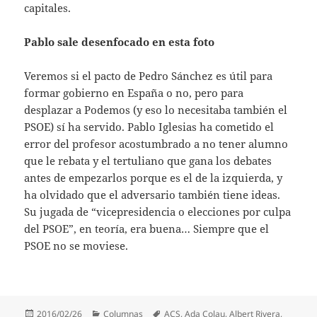
capitales.
Pablo sale desenfocado en esta foto
Veremos si el pacto de Pedro Sánchez es útil para
formar gobierno en España o no, pero para
desplazar a Podemos (y eso lo necesitaba también el
PSOE) sí ha servido. Pablo Iglesias ha cometido el
error del profesor acostumbrado a no tener alumno
que le rebata y el tertuliano que gana los debates
antes de empezarlos porque es el de la izquierda, y
ha olvidado que el adversario también tiene ideas.
Su jugada de “vicepresidencia o elecciones por culpa
del PSOE”, en teoría, era buena… Siempre que el
PSOE no se moviese.
Publicado
Categorías
Etiquetas
2016/02/26
Columnas
ACS
,
Ada Colau
,
Albert Rivera
,