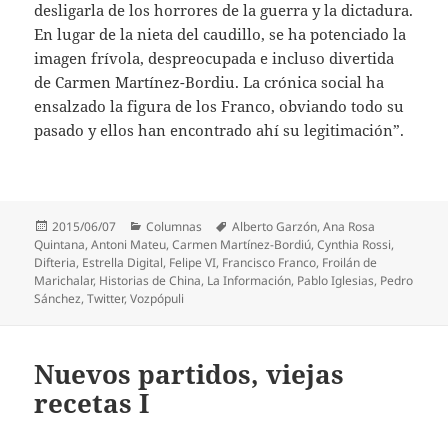
desligarla de los horrores de la guerra y la dictadura.
En lugar de la nieta del caudillo, se ha potenciado la
imagen frívola, despreocupada e incluso divertida
de Carmen Martínez-Bordiu. La crónica social ha
ensalzado la figura de los Franco, obviando todo su
pasado y ellos han encontrado ahí su legitimación”.
Publicado
Categorías
Etiquetas
2015/06/07
Columnas
Alberto Garzón
,
Ana Rosa
el
Quintana
,
Antoni Mateu
,
Carmen Martínez-Bordiú
,
Cynthia Rossi
,
Difteria
,
Estrella Digital
,
Felipe VI
,
Francisco Franco
,
Froilán de
Marichalar
,
Historias de China
,
La Información
,
Pablo Iglesias
,
Pedro
Sánchez
,
Twitter
,
Vozpópuli
Nuevos partidos, viejas
recetas I