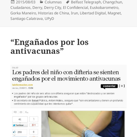
Publicado
Categorías
Etiquetas
2015/08/03
Columnas
Belfast Telegraph
,
Changchun
,
el
Ciudadanos
,
Derry
,
Derry City
,
El Confidencial
,
Euskobarometro
,
Gorka Maneiro
,
Historias de China
,
Irun
,
Libertad Digital
,
Magnet
,
Santiago Calatrava
,
UPyD
“Engañados por los
antivacunas”