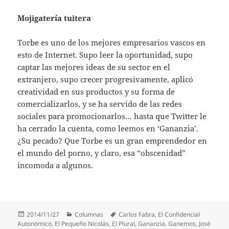
Mojigatería tuitera
Torbe es uno de los mejores empresarios vascos en
esto de Internet. Supo leer la oportunidad, supo
captar las mejores ideas de su sector en el
extranjero, supo crecer progresivamente, aplicó
creatividad en sus productos y su forma de
comercializarlos, y se ha servido de las redes
sociales para promocionarlos… hasta que Twitter le
ha cerrado la cuenta, como leemos en ‘Gananzia’.
¿Su pecado? Que Torbe es un gran emprendedor en
el mundo del porno, y claro, esa “obscenidad”
incomoda a algunos.
Publicado
Categorías
Etiquetas
2014/11/27
Columnas
Carlos Fabra
,
El Confidencial
el
Autonómico
,
El Pequeño Nicolás
,
El Plural
,
Gananzia
,
Ganemos
,
José