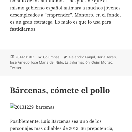
bolsillo de los autónomos… después de que el
mismo gobierno español animara a muchos jóvenes
desempleados a “emprender”. Montoro, en el fondo,
es un gran estratega. Lo malo es que lo usa para
fastidiarnos.
Publicado
Categorías
Etiquetas
2014/01/02
Columnas
Alejandro Fanjul
,
Borja Terán
,
el
José Amedo
,
José María del Nido
,
La Información
,
Quim Monzó
,
Twitter
Bárcenas, cómete el pollo
Posiblemente, Luis Bárcenas sea uno de los
personajes más odiables de 2013. Su prepotencia,