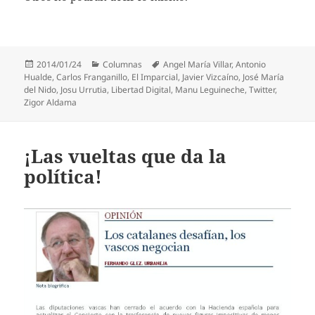
Publicado
Categorías
Etiquetas
2014/01/24
Columnas
Angel María Villar
,
Antonio
el
Hualde
,
Carlos Franganillo
,
El Imparcial
,
Javier Vizcaíno
,
José María
del Nido
,
Josu Urrutia
,
Libertad Digital
,
Manu Leguineche
,
Twitter
,
Zigor Aldama
¡Las vueltas que da la
política!