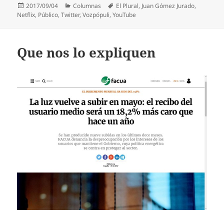
Publicado
Categorías
Etiquetas
2017/09/04
Columnas
El Plural
,
Juan Gómez Jurado
,
el
Netflix
,
Público
,
Twitter
,
Vozpópuli
,
YouTube
Que nos lo expliquen