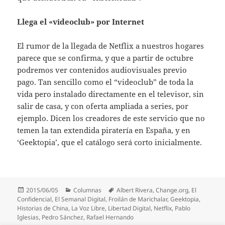
Llega el «videoclub» por Internet
El rumor de la llegada de Netflix a nuestros hogares
parece que se confirma, y que a partir de octubre
podremos ver contenidos audiovisuales previo
pago. Tan sencillo como el “videoclub” de toda la
vida pero instalado directamente en el televisor, sin
salir de casa, y con oferta ampliada a series, por
ejemplo. Dicen los creadores de este servicio que no
temen la tan extendida piratería en España, y en
‘Geektopia’, que el catálogo será corto inicialmente.
Publicado
Categorías
Etiquetas
2015/06/05
Columnas
Albert Rivera
,
Change.org
,
El
el
Confidencial
,
El Semanal Digital
,
Froilán de Marichalar
,
Geektopia
,
Historias de China
,
La Voz Libre
,
Libertad Digital
,
Netflix
,
Pablo
Iglesias
,
Pedro Sánchez
,
Rafael Hernando