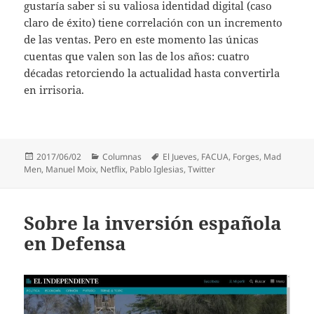
gustaría saber si su valiosa identidad digital (caso
claro de éxito) tiene correlación con un incremento
de las ventas. Pero en este momento las únicas
cuentas que valen son las de los años: cuatro
décadas retorciendo la actualidad hasta convertirla
en irrisoria.
Publicado
Categorías
Etiquetas
2017/06/02
Columnas
El Jueves
,
FACUA
,
Forges
,
Mad
el
Men
,
Manuel Moix
,
Netflix
,
Pablo Iglesias
,
Twitter
Sobre la inversión española
en Defensa