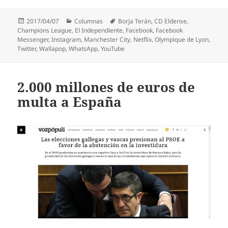
Publicado
Categorías
Etiquetas
2017/04/07
Columnas
Borja Terán
,
CD Eldense
,
el
Champions League
,
El Independiente
,
Facebook
,
Facebook
Messenger
,
Instagram
,
Manchester City
,
Netflix
,
Olympique de Lyon
,
Twitter
,
Wallapop
,
WhatsApp
,
YouTube
2.000 millones de euros de
multa a España