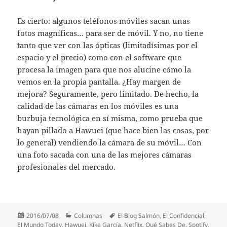
Es cierto: algunos teléfonos móviles sacan unas
fotos magníficas… para ser de móvil. Y no, no tiene
tanto que ver con las ópticas (limitadísimas por el
espacio y el precio) como con el software que
procesa la imagen para que nos alucine cómo la
vemos en la propia pantalla. ¿Hay margen de
mejora? Seguramente, pero limitado. De hecho, la
calidad de las cámaras en los móviles es una
burbuja tecnológica en sí misma, como prueba que
hayan pillado a Hawuei (que hace bien las cosas, por
lo general) vendiendo la cámara de su móvil… Con
una foto sacada con una de las mejores cámaras
profesionales del mercado.
Publicado
Categorías
Etiquetas
2016/07/08
Columnas
El Blog Salmón
,
El Confidencial
,
el
El Mundo Today
,
Hawuei
,
Kike García
,
Netflix
,
Qué Sabes De
,
Spotify
,