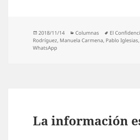
Publicado
Categorías
Etiquetas
2018/11/14
Columnas
El Confidenci
el
Rodríguez
,
Manuela Carmena
,
Pablo Iglesias
WhatsApp
La información e