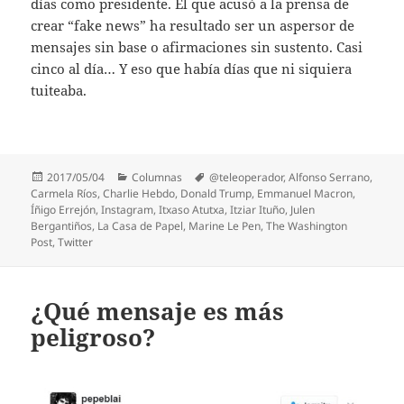
días como presidente. El que acusó a la prensa de
crear “fake news” ha resultado ser un aspersor de
mensajes sin base o afirmaciones sin sustento. Casi
cinco al día… Y eso que había días que ni siquiera
tuiteaba.
Publicado
Categorías
Etiquetas
2017/05/04
Columnas
@teleoperador
,
Alfonso Serrano
,
el
Carmela Ríos
,
Charlie Hebdo
,
Donald Trump
,
Emmanuel Macron
,
Íñigo Errejón
,
Instagram
,
Itxaso Atutxa
,
Itziar Ituño
,
Julen
Bergantiños
,
La Casa de Papel
,
Marine Le Pen
,
The Washington
Post
,
Twitter
¿Qué mensaje es más
peligroso?