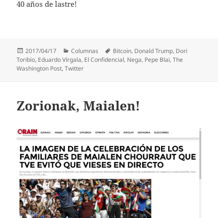
40 años de lastre!
Publicado
Categorías
Etiquetas
2017/04/17
Columnas
Bitcoin
,
Donald Trump
,
Dori
el
Toribio
,
Eduardo Vírgala
,
El Confidencial
,
Nega
,
Pepe Blai
,
The
Washington Post
,
Twitter
Zorionak, Maialen!