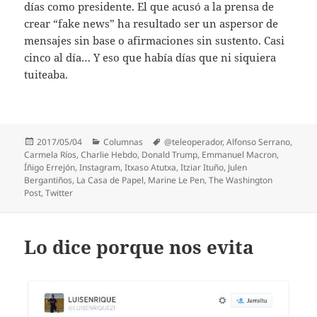
días como presidente. El que acusó a la prensa de
crear “fake news” ha resultado ser un aspersor de
mensajes sin base o afirmaciones sin sustento. Casi
cinco al día… Y eso que había días que ni siquiera
tuiteaba.
Publicado
Categorías
Etiquetas
2017/05/04
Columnas
@teleoperador
,
Alfonso Serrano
,
el
Carmela Ríos
,
Charlie Hebdo
,
Donald Trump
,
Emmanuel Macron
,
Íñigo Errejón
,
Instagram
,
Itxaso Atutxa
,
Itziar Ituño
,
Julen
Bergantiños
,
La Casa de Papel
,
Marine Le Pen
,
The Washington
Post
,
Twitter
Lo dice porque nos evita