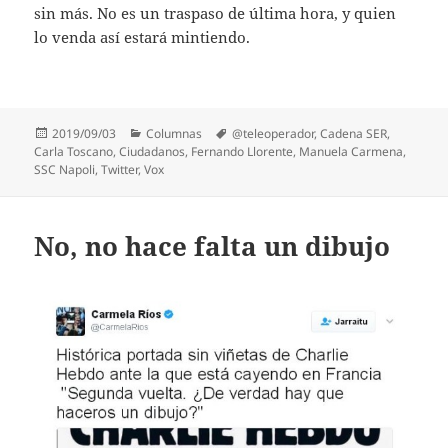
sin más. No es un traspaso de última hora, y quien
lo venda así estará mintiendo.
Publicado
Categorías
Etiquetas
2019/09/03
Columnas
@teleoperador
,
Cadena SER
,
el
Carla Toscano
,
Ciudadanos
,
Fernando Llorente
,
Manuela Carmena
,
SSC Napoli
,
Twitter
,
Vox
No, no hace falta un dibujo