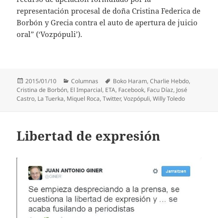
representación procesal de doña Cristina Federica de
Borbón y Grecia contra el auto de apertura de juicio
oral” (‘Vozpópuli’).
Publicado
Categorías
Etiquetas
2015/01/10
Columnas
Boko Haram
,
Charlie Hebdo
,
el
Cristina de Borbón
,
El Imparcial
,
ETA
,
Facebook
,
Facu Díaz
,
José
Castro
,
La Tuerka
,
Miquel Roca
,
Twitter
,
Vozpópuli
,
Willy Toledo
Libertad de expresión