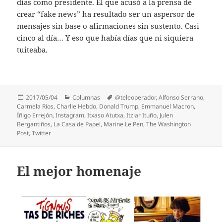
días como presidente. El que acusó a la prensa de
crear “fake news” ha resultado ser un aspersor de
mensajes sin base o afirmaciones sin sustento. Casi
cinco al día… Y eso que había días que ni siquiera
tuiteaba.
Publicado
Categorías
Etiquetas
2017/05/04
Columnas
@teleoperador
,
Alfonso Serrano
,
el
Carmela Ríos
,
Charlie Hebdo
,
Donald Trump
,
Emmanuel Macron
,
Íñigo Errejón
,
Instagram
,
Itxaso Atutxa
,
Itziar Ituño
,
Julen
Bergantiños
,
La Casa de Papel
,
Marine Le Pen
,
The Washington
Post
,
Twitter
El mejor homenaje