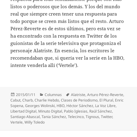
listos o poderosos que los demás. Y los del mundo
real que siempre creen tener una respuesta para
todo porque se creen más listos que el resto. Arturo
Pérez-Reverte es de estos últimos, pero esta vez se
ha encontrado con la respuesta en Twitter de los
guionistas de la serie televisiva que protagoniza el
personaje Alatriste. En esencia, los escritores le
recomendaban que, si quería ver la serie en la HBO,
intente venderla allí (‘Vertele’).
Publicado
Categorías
Etiquetas
2015/01/11
Columnas
Alatriste
,
Arturo Pérez-Reverte
,
el
Cabut
,
Charb
,
Charlie Hebdo
,
Clases de Periodismo
,
El Plural
,
Enric
Sopena
,
Georges Wolinski
,
HBO
,
Héctor Sánchez
,
La Voz Libre
,
Libertad Digital
,
Minuto Digital
,
Pablo Iglesias
,
Raúl Sánchez
,
Santiago Abascal
,
Tania Sánchez
,
Telecinco
,
Tignous
,
Twitter
,
Vertele
,
Willy Toledo