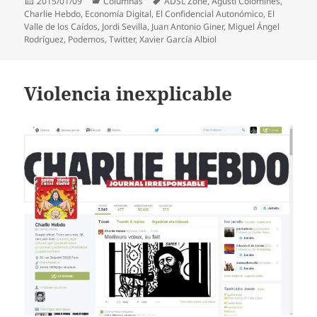
Publicado
Categorías
Etiquetas
2015/01/09
Columnas
ADSL Zone
,
Agustí Colomines
,
el
Charlie Hebdo
,
Economía Digital
,
El Confidencial Autonómico
,
El
Valle de los Caídos
,
Jordi Sevilla
,
Juan Antonio Giner
,
Miguel Ángel
Rodríguez
,
Podemos
,
Twitter
,
Xavier García Albiol
Violencia inexplicable