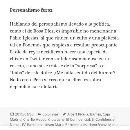
Personalismo feroz
Hablando del personalismo llevado a la política,
como el de Rosa Díez, es imposible no mencionar a
Pablo Iglesias, al que rinden un culto y una pleitesía
tal en Podemos que empieza a resultar preocupante.
El día de reyes decidieron hacer una especie de
chiste en Twitter con su líder asomándose en un
roscón, como si se tratase de la “sorpresa” o el
“haba” de este dulce. ¿Me falta sentido del humor?
No lo creo. Pero sí creo que a ellos les sobra
dependencia e idolatría.
Publicado
Categorías
Etiquetas
2015/01/08
Columnas
Albert Rivera
,
Bankia
,
Caja
el
Madrid
,
Charlie Hebdo
,
Ciutadans
,
El Confidencial
,
El Confidencial
Digital
,
FC Barcelona
,
Josep Maria Bartomeu
,
Mariano Rajoy
,
Miguel
Blesa
,
Pablo Iglesias
,
Podemos
,
Real Madrid
,
Rosa Díez
,
Twitter
,